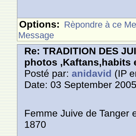
Options:
Rèpondre à ce M
Message
Re: TRADITION DES JU
photos ,Kaftans,habits e
Posté par:
anidavid
(IP e
Date: 03 September 2005
Femme Juive de Tanger en 
1870