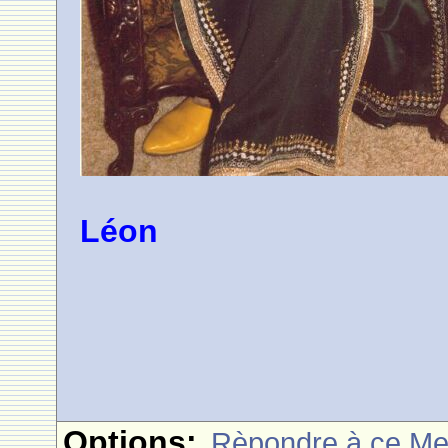
Léon
Options:
Rèpondre à ce M