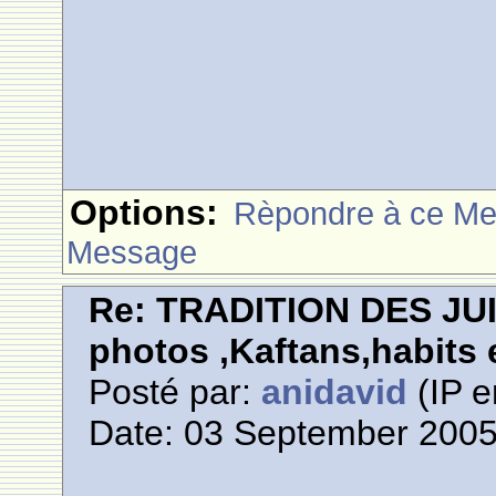
Options:
Rèpondre à ce M
Message
Re: TRADITION DES JU
photos ,Kaftans,habits e
Posté par:
anidavid
(IP e
Date: 03 September 2005