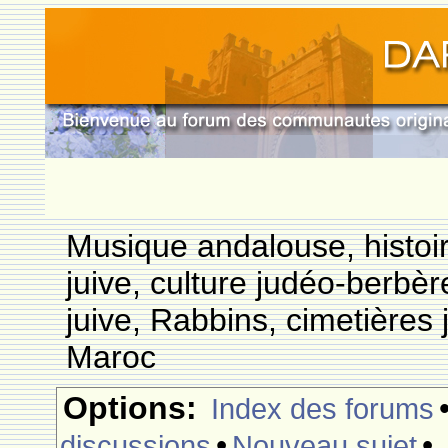
Musique andalouse, histoi
juive, culture judéo-berbèr
juive, Rabbins, cimetières 
Maroc
Options:
Index des forums
•
•
discussions
Nouveau sujet