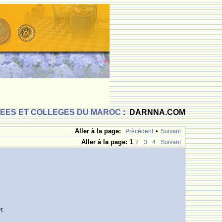
CEES ET COLLEGES DU MAROC
: DARNNA.COM
Aller à la page:
•
Prècèdent
Suivant
Aller à la page:
1
2
3
4
Suivant
r.