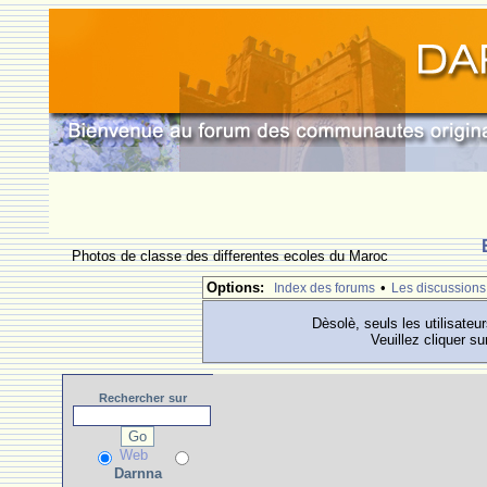
Photos de classe des differentes ecoles du Maroc
Options:
•
Index des forums
Les discussions
Dèsolè, seuls les utilisateu
Veuillez cliquer su
Rechercher
sur
Web
Darnna