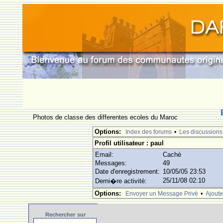
Photos de classe des differentes ecoles du Maroc
Options:
•
Index des forums
Les discussions
Profil utilisateur : paul
Email:
Cachè
Messages:
49
Date d'enregistrement:
10/05/05 23:53
25/11/08 02:10
Derni�re activitè:
Options:
•
Envoyer un Message Privè
Ajoute
Rechercher
sur