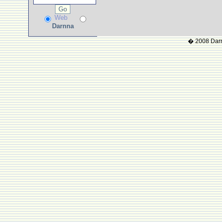
Web
Darnna
� 2008 Darnn