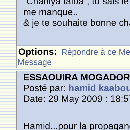
"Chahiya taiba", tu sais 
me manque..
& je te souhaite bonne ch
Options:
Rèpondre à ce M
Message
ESSAOUIRA MOGADO
Posté par:
hamid kaabo
Date: 29 May 2009 : 18:5
Hamid...pour la propaga