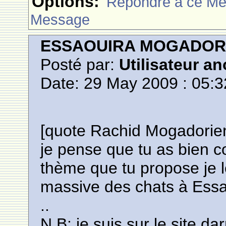
Options:
Rèpondre à ce M
Message
ESSAOUIRA MOGADO
Posté par:
Utilisateur a
Date: 29 May 2009 : 05:3
[quote Rachid Mogadorie
je pense que tu as bien 
thème que tu propose je 
massive des chats à Essa
..
N.B: je suis sur le site 