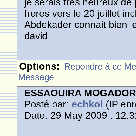
je serais tres heureux d
freres vers le 20 juillet in
Abdekader connait bien le
david
Options:
Rèpondre à ce M
Message
ESSAOUIRA MOGADO
Posté par:
echkol
(IP enr
Date: 29 May 2009 : 12:3