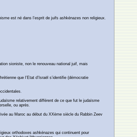
ionisme est né dans l’esprit de juifs ashkénazes non religieux.
tion sioniste, non le renouveau national juif, mais
rétienne que l’Etat d’Israël s’identifie (démocratie
occidentales.
n judaïsme relativement différent de ce que fut le judaïsme
erselle, ou après.
l’arrivée au Maroc au début du XXème siècle du Rabbin Zeev
s religieux orthodoxes ashkénazes qui continuent pour