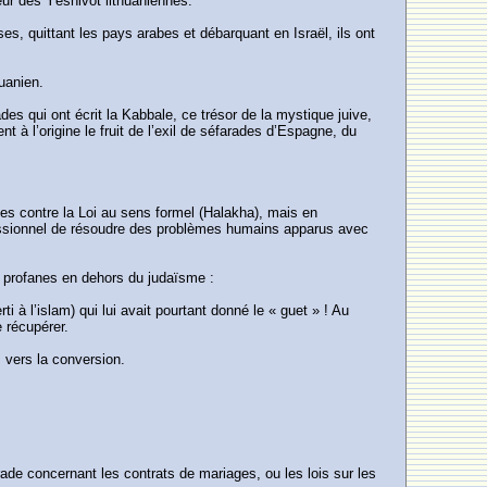
eur des Yéshivot lithuaniennes.
es, quittant les pays arabes et débarquant en Israël, ils ont
huanien.
s qui ont écrit la Kabbale, ce trésor de la mystique juive,
 l’origine le fruit de l’exil de séfarades d’Espagne, du
es contre la Loi au sens formel (Halakha), mais en
obsessionnel de résoudre des problèmes humains apparus avec
s profanes en dehors du judaïsme :
 à l’islam) qui lui avait pourtant donné le « guet » ! Au
e récupérer.
s vers la conversion.
ade concernant les contrats de mariages, ou les lois sur les