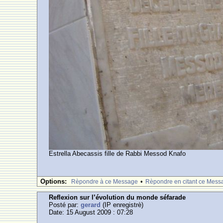
Estrella Abecassis fille de Rabbi Messod Knafo
Options:
•
Rèpondre à ce Message
Rèpondre en citant ce Mess
Reflexion sur l’évolution du monde séfarade
Posté par:
gerard
(IP enregistrè)
Date: 15 August 2009 : 07:28