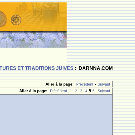
TURES ET TRADITIONS JUIVES
: DARNNA.COM
Aller à la page:
•
Prècèdent
Suivant
Aller à la page:
5
Prècèdent
1
2
3
4
6
Suivant