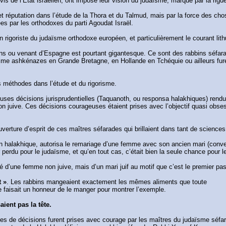
vis de l’Etat israélien, ont imposé leur vision du judaïsme, marqué par la rigu
t réputation dans l’étude de la Thora et du Talmud, mais par la force des chos
ées par les orthodoxes du parti Agoudat Israël.
on rigoriste du judaïsme orthodoxe européen, et particulièrement le courant lit
ns ou venant d’Espagne est pourtant gigantesque. Ce sont des rabbins séfarade
ashkénazes en Grande Bretagne, en Hollande en Tchéquie ou ailleurs furent à
s méthodes dans l’étude et du rigorisme.
euses décisions jurisprudentielles (Taquanoth, ou responsa halakhiques) rendu
sation juive. Ces décisions courageuses étaient prises avec l’objectif quasi 
verture d’esprit de ces maîtres séfarades qui brillaient dans tant de science
ion halakhique, autorisa le remariage d’une femme avec son ancien mari (converti
ar perdu pour le judaïsme, et qu’en tout cas, c’était bien la seule chance pour l
né d’une femme non juive, mais d’un mari juif au motif que c’est le premier pa
t »
. Les rabbins mangeaient exactement les mêmes aliments que toute
e faisait un honneur de le manger pour montrer l’exemple.
ient pas la tête.
nes de décisions furent prises avec courage par les maîtres du judaïsme séfar