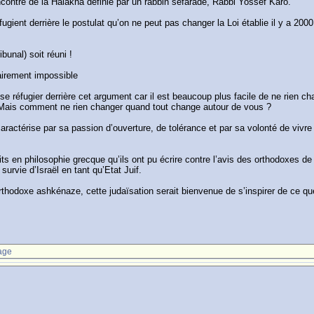
contre de la Halakha définie par un rabbin séfarade, Rabbi Yossef Karo.
éfugient derrière le postulat qu’on ne peut pas changer la Loi établie il y a 2
bunal) soit réuni !
airement impossible
e se réfugier derrière cet argument car il est beaucoup plus facile de ne rien
e. Mais comment ne rien changer quand tout change autour de vous ?
ractérise par sa passion d’ouverture, de tolérance et par sa volonté de vivre 
en philosophie grecque qu’ils ont pu écrire contre l’avis des orthodoxes de 
survie d’Israël en tant qu’Etat Juif.
hodoxe ashkénaze, cette judaïsation serait bienvenue de s’inspirer de ce que 
age