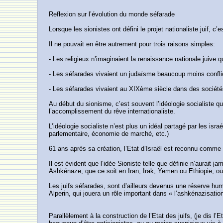
Reflexion sur l’évolution du monde séfarade
Lorsque les sionistes ont défini le projet nationaliste juif, 
Il ne pouvait en être autrement pour trois raisons simples:
- Les religieux n’imaginaient la renaissance nationale juive
- Les séfarades vivaient un judaïsme beaucoup moins conflict
- Les séfarades vivaient au XIXème siècle dans des société
Au début du sionisme, c’est souvent l’idéologie socialiste qu
l’accomplissement du rêve internationaliste.
L’idéologie socialiste n’est plus un idéal partagé par les isr
parlementaire, économie de marché, etc.)
61 ans après sa création, l’Etat d’Israël est reconnu comme
Il est évident que l’idée Sioniste telle que définie n’aurait 
Ashkénaze, que ce soit en Iran, Irak, Yemen ou Ethiopie, ou 
Les juifs séfarades, sont d’ailleurs devenus une réserve hu
Alperin, qui jouera un rôle important dans « l’ashkénazisati
Parallèlement à la construction de l’Etat des juifs, (je dis l’