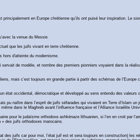
c’est principalement en Europe chrétienne qu’ils ont puisé leur inspiration. Le s
 qu’avec la venue du Messie.
uel que les juifs vivant en terre chrétienne.
s hors d'atteinte du modernisme.
i servait de modèle, et nombre des premiers pionniers voyaient dans la réalisa
aéliens, mais c’est toujours en grande partie à partir des schémas de l’Europe ch
 un état occidental, démocratique et développé au sens entendu des valeurs 
jamais pu naître dans l’esprit de juifs séfarades qui vivaient en Terre d’Islam u
même dans le Maghreb avant l’influence française et l’Alliance Israélite Univ
maine pour le judaïsme orthodoxe ashkénaze lithuanien, si l’en en croit par 
on » des juifs orthodoxes marocains.
Etat des juifs car pour moi, l’état juif est et sera toujours en construction) le