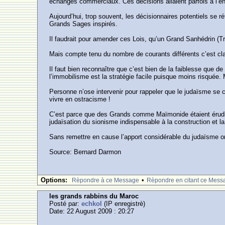
échanges commerciaux. Ces décisions allaient parfois à l’en
Aujourd’hui, trop souvent, les décisionnaires potentiels se r
Grands Sages inspirés.
Il faudrait pour amender ces Lois, qu’un Grand Sanhédrin (Tri
Mais compte tenu du nombre de courants différents c’est cl
Il faut bien reconnaître que c’est bien de la faiblesse que d
l’immobilisme est la stratégie facile puisque moins risqué
Personne n’ose intervenir pour rappeler que le judaïsme se ca
vivre en ostracisme !
C’est parce que des Grands comme Maïmonide étaient érudits 
judaïsation du sionisme indispensable à la construction et la 
Sans remettre en cause l’apport considérable du judaïsme ort
Source: Bernard Darmon
Options:
•
Rèpondre à ce Message
Rèpondre en citant ce Mess
les grands rabbins du Maroc
Posté par:
echkol
(IP enregistrè)
Date: 22 August 2009 : 20:27