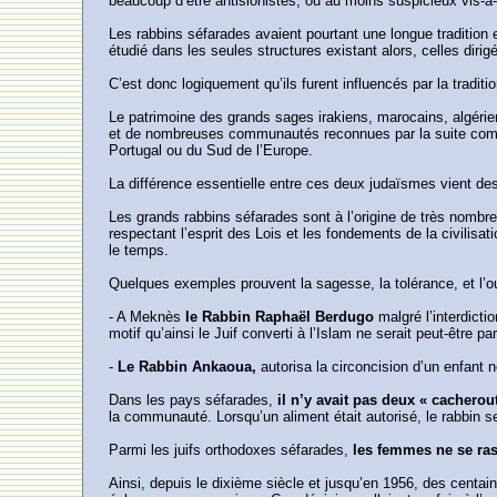
beaucoup d’être antisionistes, ou au moins suspicieux vis-à-
Les rabbins séfarades avaient pourtant une longue tradition e
étudié dans les seules structures existant alors, celles dirig
C’est donc logiquement qu’ils furent influencés par la traditi
Le patrimoine des grands sages irakiens, marocains, algérie
et de nombreuses communautés reconnues par la suite comme 
Portugal ou du Sud de l’Europe.
La différence essentielle entre ces deux judaïsmes vient de
Les grands rabbins séfarades sont à l’origine de très nombr
respectant l’esprit des Lois et les fondements de la civili
le temps.
Quelques exemples prouvent la sagesse, la tolérance, et l’ou
- A Meknès
le Rabbin Raphaël Berdugo
malgré l’interdict
motif qu’ainsi le Juif converti à l’Islam ne serait peut-être p
-
Le Rabbin Ankaoua,
autorisa la circoncision d’un enfant 
Dans les pays séfarades,
il n’y avait pas deux « cacherou
la communauté. Lorsqu’un aliment était autorisé, le rabbin s
Parmi les juifs orthodoxes séfarades,
les femmes ne se rasa
Ainsi, depuis le dixième siècle et jusqu’en 1956, des centai