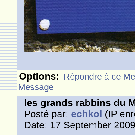
Options:
Rèpondre à ce M
Message
les grands rabbins du 
Posté par:
echkol
(IP enr
Date: 17 September 2009