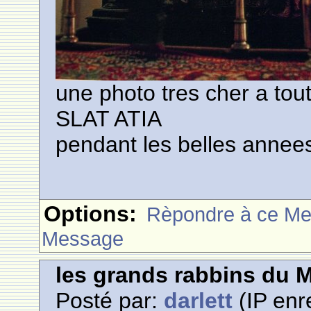
une photo tres cher a tou
SLAT ATIA
pendant les belles annee
Options:
Rèpondre à ce M
Message
les grands rabbins du 
Posté par:
darlett
(IP enr