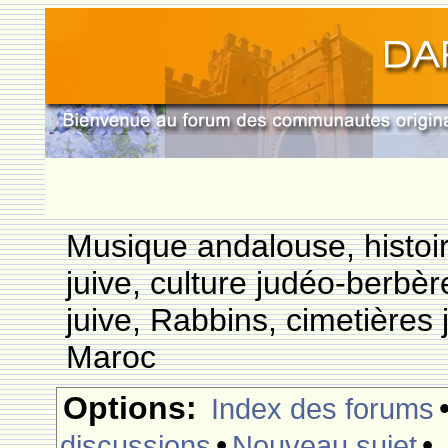
Musique andalouse, histoi
juive, culture judéo-berbèr
juive, Rabbins, cimetières 
Maroc
Options:
Index des forums
•
•
discussions
Nouveau sujet