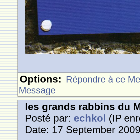
Options:
Rèpondre à ce M
Message
les grands rabbins du 
Posté par:
echkol
(IP enr
Date: 17 September 2009