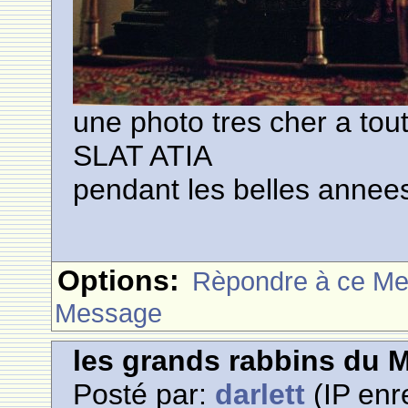
une photo tres cher a tou
SLAT ATIA
pendant les belles annee
Options:
Rèpondre à ce M
Message
les grands rabbins du 
Posté par:
darlett
(IP enr