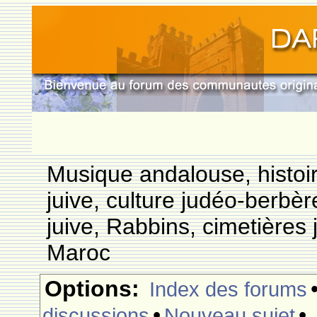
Musique andalouse, histoi
juive, culture judéo-berbèr
juive, Rabbins, cimetières 
Maroc
Options:
Index des forums
•
•
discussions
Nouveau sujet