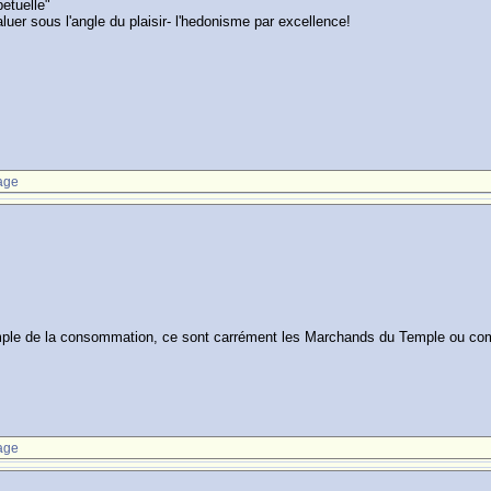
petuelle"
uer sous l'angle du plaisir- l'hedonisme par excellence!
age
 temple de la consommation, ce sont carrément les Marchands du Temple ou co
age