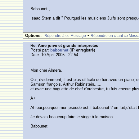
Babounet ,
Isaac Stern a dit " Pourquoi les musiciens Juifs sont presqu
Options:
•
Rèpondre à ce Message
Rèpondre en citant ce Mess
Re: Ame juive et grands interpretes
Posté par:
babounet
(IP enregistrè)
Date: 10 April 2005 : 22:54
Mon cher Almera,
Oui, évidemment, il est plus difficile de fuir avec un piano, s
Samson françois, Arthur Rubinstein......
et avec une baguette de chef d'orchestre, tu fuis encore plus
A+
Ah oui,pourquoi mon pseudo est il babounet ? en fait,c'était
Je devais beaucoup faire le singe à la maison......
Babounet