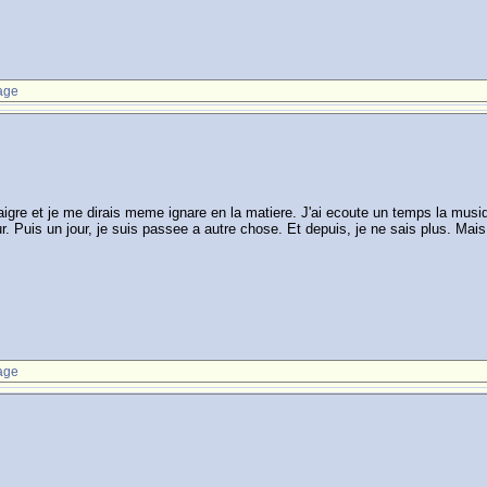
age
aigre et je me dirais meme ignare en la matiere. J'ai ecoute un temps la musi
ur. Puis un jour, je suis passee a autre chose. Et depuis, je ne sais plus. Mais
age