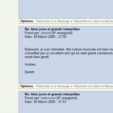
Options:
•
Rèpondre à ce Message
Rèpondre en citant ce Mess
Re: Ame juive et grands interprêtes
Posté par:
darlett
(IP enregistrè)
Date: 29 March 2005 : 17:50
Babounet, je suis intimidee. Ma culture musicale est bien m
conseillee par un excellent ami qui lui etait grand connaisse
serait bien gentil.
Amities
Darlett
Options:
•
Rèpondre à ce Message
Rèpondre en citant ce Mess
Re: Ame juive et grands interprêtes
Posté par:
babounet
(IP enregistrè)
Date: 29 March 2005 : 17:57