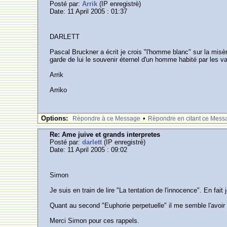
Posté par:
Arrik
(IP enregistrè)
Date: 11 April 2005 : 01:37
DARLETT
Pascal Bruckner a écrit je crois "l'homme blanc" sur la misèr
garde de lui le souvenir éternel d'un homme habité par les va
Arrik
Arriko
Options:
•
Rèpondre à ce Message
Rèpondre en citant ce Mess
Re: Ame juive et grands interpretes
Posté par:
darlett
(IP enregistrè)
Date: 11 April 2005 : 09:02
Simon
Je suis en train de lire "La tentation de l'innocence". En fa
Quant au second "Euphorie perpetuelle" il me semble l'avoir
Merci Simon pour ces rappels.