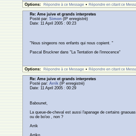
Options:
•
Rèpondre à ce Message
Rèpondre en citant ce Mess
Re: Ame juive et grands interpretes
Posté par:
Simon
(IP enregistrè)
Date: 11 April 2005 : 00:23
"Nous singeons nos enfants qui nous copient. "
Pascal Bruckner dans "La Tentation de l'innocence"
Options:
•
Rèpondre à ce Message
Rèpondre en citant ce Mess
Re: Ame juive et grands interpretes
Posté par:
Arrik
(IP enregistrè)
Date: 11 April 2005 : 00:29
Babounet,
La queue-de-cheval est aussi l'apanage de certains gnaouas 
ou de bo'oo , non ?
Arrik
Arriko