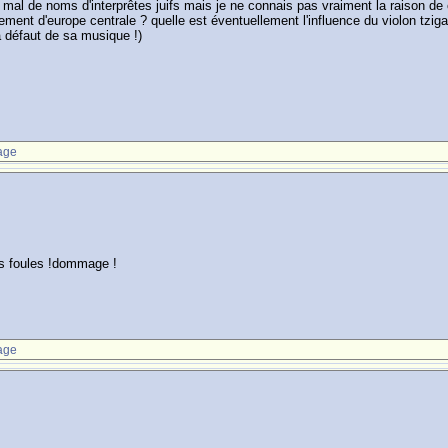
mal de noms d'interprêtes juifs mais je ne connais pas vraiment la raison de ce
ment d'europe centrale ? quelle est éventuellement l'influence du violon tzig
à défaut de sa musique !)
age
les foules !dommage !
age