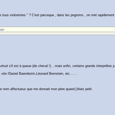
e tous violonistes " ? C'est parceque , dans les pogroms , on met rapidement le
age
urtout s'il est à queue (de cheval !)....mais enfin, certains grands interprêtes 
 vite !Daniel Barenboïm,Léonard Bernstein, etc.......
 le nom affectueux que me donnait mon père quand j'étais petit.