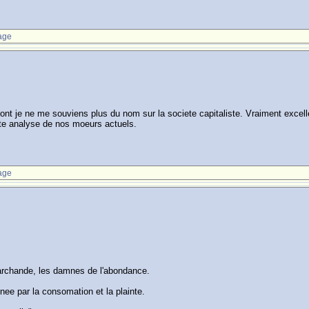
age
 dont je ne me souviens plus du nom sur la societe capitaliste. Vraiment excell
te analyse de nos moeurs actuels.
age
 marchande, les damnes de l'abondance.
enee par la consomation et la plainte.