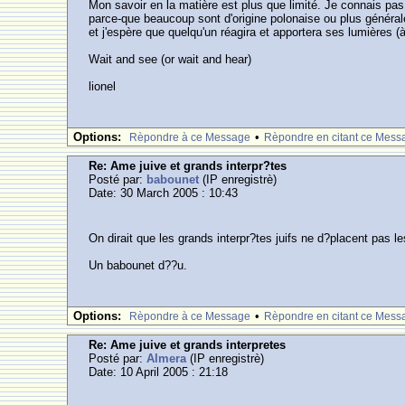
Mon savoir en la matière est plus que limité. Je connais pas 
parce-que beaucoup sont d'origine polonaise ou plus générale
et j'espère que quelqu'un réagira et apportera ses lumières (
Wait and see (or wait and hear)
lionel
Options:
•
Rèpondre à ce Message
Rèpondre en citant ce Mess
Re: Ame juive et grands interpr?tes
Posté par:
babounet
(IP enregistrè)
Date: 30 March 2005 : 10:43
On dirait que les grands interpr?tes juifs ne d?placent pas 
Un babounet d??u.
Options:
•
Rèpondre à ce Message
Rèpondre en citant ce Mess
Re: Ame juive et grands interpretes
Posté par:
Almera
(IP enregistrè)
Date: 10 April 2005 : 21:18