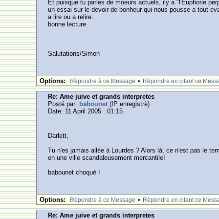
Et puisque tu parles de moeurs actuels, ily a "l'Euphorie per
un essai sur le devoir de bonheur qui nous pousse a tout eval
a lire ou a relire.
bonne lecture
Salutations/Simon
Options:
•
Rèpondre à ce Message
Rèpondre en citant ce Mess
Re: Ame juive et grands interpretes
Posté par:
babounet
(IP enregistrè)
Date: 11 April 2005 : 01:15
Darlett,
Tu n'es jamais allée à Lourdes ? Alors là, ce n'est pas le
en une ville scandaleusement mercantile!
babounet choqué !
Options:
•
Rèpondre à ce Message
Rèpondre en citant ce Mess
Re: Ame juive et grands interpretes