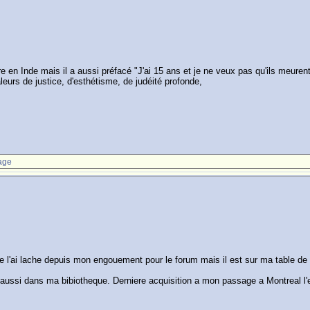
e en Inde mais il a aussi préfacé "J'ai 15 ans et je ne veux pas qu'ils meurent"
leurs de justice, d'esthétisme, de judéité profonde,
age
it je l'ai lache depuis mon engouement pour le forum mais il est sur ma table de
 aussi dans ma bibiotheque. Derniere acquisition a mon passage a Montreal l'e