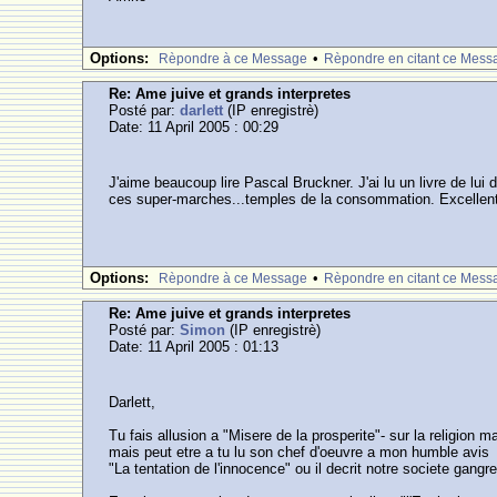
Options:
•
Rèpondre à ce Message
Rèpondre en citant ce Mess
Re: Ame juive et grands interpretes
Posté par:
darlett
(IP enregistrè)
Date: 11 April 2005 : 00:29
J'aime beaucoup lire Pascal Bruckner. J'ai lu un livre de lui
ces super-marches...temples de la consommation. Excellen
Options:
•
Rèpondre à ce Message
Rèpondre en citant ce Mess
Re: Ame juive et grands interpretes
Posté par:
Simon
(IP enregistrè)
Date: 11 April 2005 : 01:13
Darlett,
Tu fais allusion a "Misere de la prosperite"- sur la religion
mais peut etre a tu lu son chef d'oeuvre a mon humble avis
"La tentation de l'innocence" ou il decrit notre societe gangr