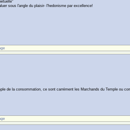
petuelle"
uer sous l'angle du plaisir- l'hedonisme par excellence!
age
 temple de la consommation, ce sont carrément les Marchands du Temple ou co
age