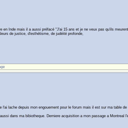
e en Inde mais il a aussi préfacé "J'ai 15 ans et je ne veux pas qu'ils meurent"
leurs de justice, d'esthétisme, de judéité profonde,
age
it je l'ai lache depuis mon engouement pour le forum mais il est sur ma table de
 aussi dans ma bibiotheque. Derniere acquisition a mon passage a Montreal l'e