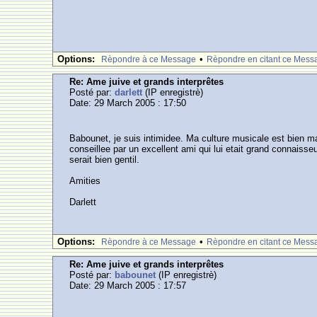
Options:
•
Rèpondre à ce Message
Rèpondre en citant ce Mess
Re: Ame juive et grands interprêtes
Posté par:
darlett
(IP enregistrè)
Date: 29 March 2005 : 17:50
Babounet, je suis intimidee. Ma culture musicale est bien m
conseillee par un excellent ami qui lui etait grand connaisse
serait bien gentil.
Amities
Darlett
Options:
•
Rèpondre à ce Message
Rèpondre en citant ce Mess
Re: Ame juive et grands interprêtes
Posté par:
babounet
(IP enregistrè)
Date: 29 March 2005 : 17:57