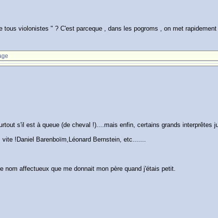
e tous violonistes " ? C'est parceque , dans les pogroms , on met rapidement le
age
urtout s'il est à queue (de cheval !)....mais enfin, certains grands interprêtes 
 vite !Daniel Barenboïm,Léonard Bernstein, etc.......
 le nom affectueux que me donnait mon père quand j'étais petit.