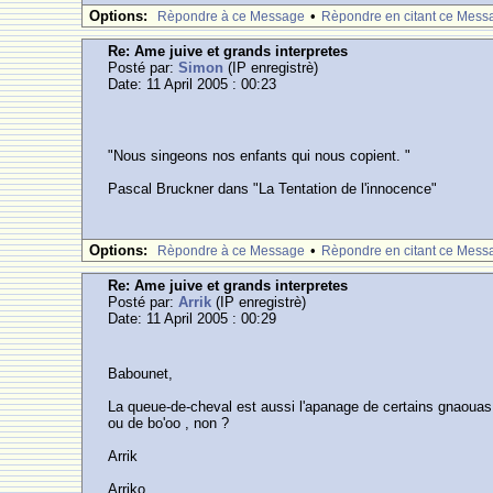
Options:
•
Rèpondre à ce Message
Rèpondre en citant ce Mess
Re: Ame juive et grands interpretes
Posté par:
Simon
(IP enregistrè)
Date: 11 April 2005 : 00:23
"Nous singeons nos enfants qui nous copient. "
Pascal Bruckner dans "La Tentation de l'innocence"
Options:
•
Rèpondre à ce Message
Rèpondre en citant ce Mess
Re: Ame juive et grands interpretes
Posté par:
Arrik
(IP enregistrè)
Date: 11 April 2005 : 00:29
Babounet,
La queue-de-cheval est aussi l'apanage de certains gnaouas 
ou de bo'oo , non ?
Arrik
Arriko