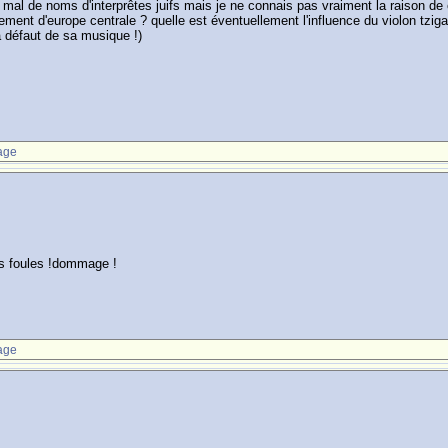
mal de noms d'interprêtes juifs mais je ne connais pas vraiment la raison de ce
ment d'europe centrale ? quelle est éventuellement l'influence du violon tzig
à défaut de sa musique !)
age
les foules !dommage !
age