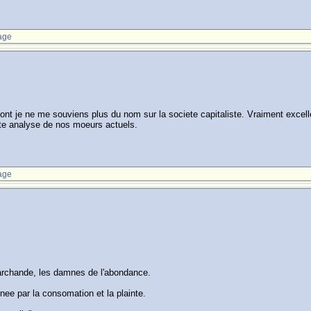
age
 dont je ne me souviens plus du nom sur la societe capitaliste. Vraiment excell
te analyse de nos moeurs actuels.
age
 marchande, les damnes de l'abondance.
enee par la consomation et la plainte.