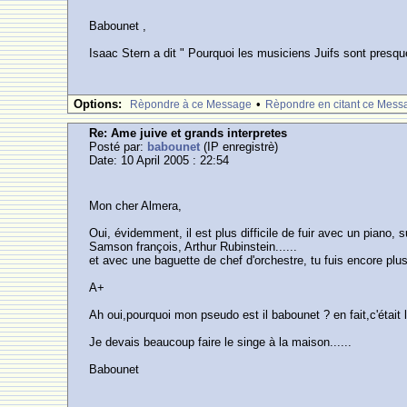
Babounet ,
Isaac Stern a dit " Pourquoi les musiciens Juifs sont presqu
Options:
•
Rèpondre à ce Message
Rèpondre en citant ce Mess
Re: Ame juive et grands interpretes
Posté par:
babounet
(IP enregistrè)
Date: 10 April 2005 : 22:54
Mon cher Almera,
Oui, évidemment, il est plus difficile de fuir avec un piano, s
Samson françois, Arthur Rubinstein......
et avec une baguette de chef d'orchestre, tu fuis encore plus
A+
Ah oui,pourquoi mon pseudo est il babounet ? en fait,c'était
Je devais beaucoup faire le singe à la maison......
Babounet