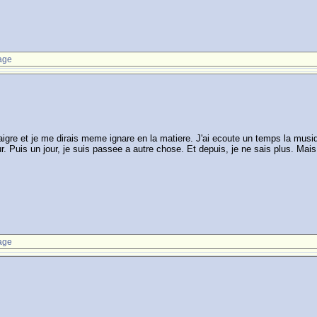
age
aigre et je me dirais meme ignare en la matiere. J'ai ecoute un temps la musi
ur. Puis un jour, je suis passee a autre chose. Et depuis, je ne sais plus. Mais
age