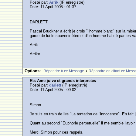
Posté par:
Arrik
(IP enregistrè)
Date: 11 April 2005 : 01:37
DARLETT
Pascal Bruckner a écrit je crois "l'homme blanc" sur la misèr
garde de lui le souvenir éternel d'un homme habité par les va
Arrik
Arriko
Options:
•
Rèpondre à ce Message
Rèpondre en citant ce Mess
Re: Ame juive et grands interpretes
Posté par:
darlett
(IP enregistrè)
Date: 11 April 2005 : 09:02
Simon
Je suis en train de lire "La tentation de l'innocence". En fa
Quant au second "Euphorie perpetuelle" il me semble l'avoir
Merci Simon pour ces rappels.