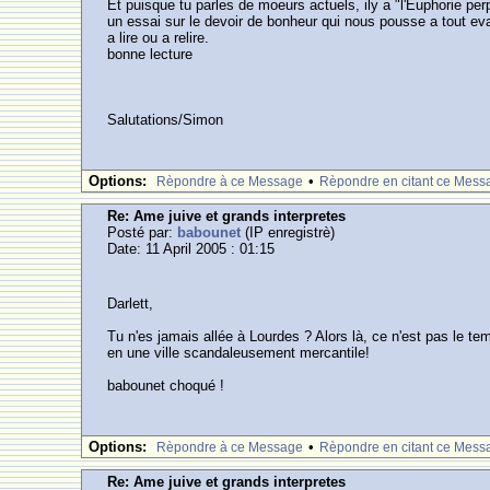
Et puisque tu parles de moeurs actuels, ily a "l'Euphorie per
un essai sur le devoir de bonheur qui nous pousse a tout eval
a lire ou a relire.
bonne lecture
Salutations/Simon
Options:
•
Rèpondre à ce Message
Rèpondre en citant ce Mess
Re: Ame juive et grands interpretes
Posté par:
babounet
(IP enregistrè)
Date: 11 April 2005 : 01:15
Darlett,
Tu n'es jamais allée à Lourdes ? Alors là, ce n'est pas le
en une ville scandaleusement mercantile!
babounet choqué !
Options:
•
Rèpondre à ce Message
Rèpondre en citant ce Mess
Re: Ame juive et grands interpretes