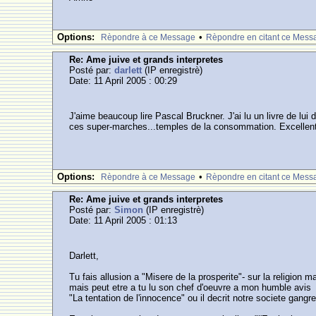
Options:
•
Rèpondre à ce Message
Rèpondre en citant ce Mess
Re: Ame juive et grands interpretes
Posté par:
darlett
(IP enregistrè)
Date: 11 April 2005 : 00:29
J'aime beaucoup lire Pascal Bruckner. J'ai lu un livre de lui
ces super-marches...temples de la consommation. Excellen
Options:
•
Rèpondre à ce Message
Rèpondre en citant ce Mess
Re: Ame juive et grands interpretes
Posté par:
Simon
(IP enregistrè)
Date: 11 April 2005 : 01:13
Darlett,
Tu fais allusion a "Misere de la prosperite"- sur la religion
mais peut etre a tu lu son chef d'oeuvre a mon humble avis
"La tentation de l'innocence" ou il decrit notre societe gangr