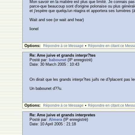
Mon savoir en la matière est plus que limité. Je connais pas 
parce-que beaucoup sont d'origine polonaise ou plus générale
et j'espère que quelqu'un réagira et apportera ses lumières (
Wait and see (or wait and hear)
lionel
Options:
•
Rèpondre à ce Message
Rèpondre en citant ce Mess
Re: Ame juive et grands interpr?tes
Posté par:
babounet
(IP enregistrè)
Date: 30 March 2005 : 10:43
On dirait que les grands interpr?tes juifs ne d?placent pas 
Un babounet d??u.
Options:
•
Rèpondre à ce Message
Rèpondre en citant ce Mess
Re: Ame juive et grands interpretes
Posté par:
Almera
(IP enregistrè)
Date: 10 April 2005 : 21:18