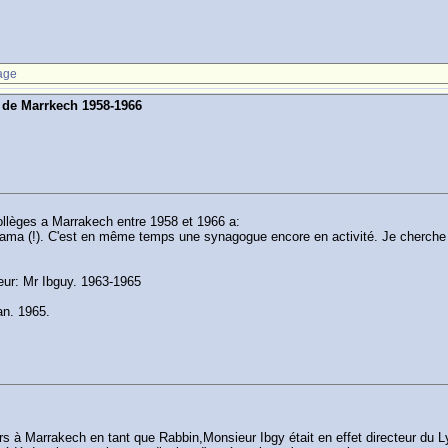
age
s de Marrkech 1958-1966
ollèges a Marrakech entre 1958 et 1966 a:
ma (!). C'est en même temps une synagogue encore en activité. Je cherche en
eur: Mr Ibguy. 1963-1965
an. 1965.
rs à Marrakech en tant que Rabbin,Monsieur Ibgy était en effet directeur du L