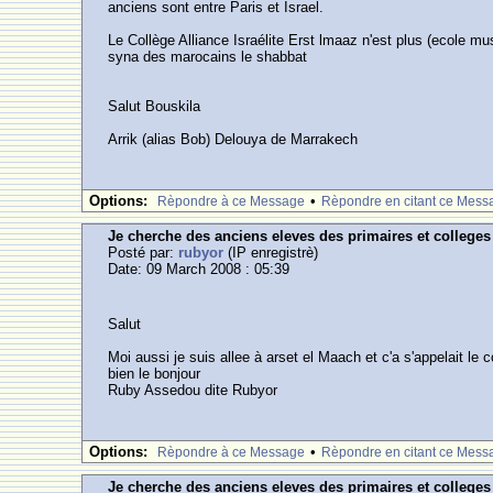
anciens sont entre Paris et Israel.
Le Collège Alliance Israélite Erst lmaaz n'est plus (ecole m
syna des marocains le shabbat
Salut Bouskila
Arrik (alias Bob) Delouya de Marrakech
Options:
•
Rèpondre à ce Message
Rèpondre en citant ce Mess
Je cherche des anciens eleves des primaires et college
Posté par:
rubyor
(IP enregistrè)
Date: 09 March 2008 : 05:39
Salut
Moi aussi je suis allee à arset el Maach et c'a s'appelait le
bien le bonjour
Ruby Assedou dite Rubyor
Options:
•
Rèpondre à ce Message
Rèpondre en citant ce Mess
Je cherche des anciens eleves des primaires et college