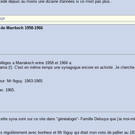
cédé depuis au moins une dizaine d'années si ce n'est pas plus..
age
s de Marrkech 1958-1966
ollèges a Marrakech entre 1958 et 1966 a:
ma (!). C'est en même temps une synagogue encore en activité. Je cherche en
eur: Mr Ibguy. 1963-1965
an. 1965.
cette syna sont sur ce site dans "généalogie"- Famille Delouya que j'ai moi-
is régulièrement avec bonheur et Mr Ibguy qui était mon voisi de pallier au 