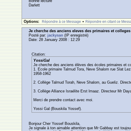
Bonne lecture
Darlett
Options:
•
Rèpondre à ce Message
Rèpondre en citant ce Mess
Je cherche des anciens eleves des primaires et college
Posté par:
jackysan
(IP enregistrè)
Date: 28 January 2008 : 12:29
Citation:
YossiGal
Je cherche des anciens élèves des écoles primaires et c
1. Ecole primaire Talmud Tora, Neve Shalom rue Slat Leza
1958-1962
2. Collège Talmud Torah, Neve Shalom, au Gueliz. Direct
3. Collège Alliance Israélite Erst lmaaz. Directeur Mr Day
Merci de prendre contact avec moi.
Yossi Gal (Bouskila Yossef).
Bonjour Cher Yossef Bouskila,
Je signale à ton aimable attention que Mr Gabbay est toujou