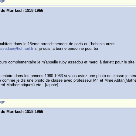
age
s de Marrkech 1958-1966
tu habitais dans le 15eme arrondissement de paris ou j'habitais aussi.
assedou@hotmail.fr
si je suis la bonne personne pour toi
 cours complementaire je m'appelle ruby assedou et merci à darlett pour le sit
entaire dans les annees 1960-1963 si vous aviez une photo de classe je serai
se comme je dis une photo de classe avec professeur Mr. et Mme Abtan(Mathem
Prof.Mathematiques) etc...[/quote]
age
s de Marrkech 1958-1966