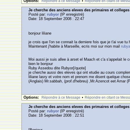
Options:
•
Rèpondre à ce Message
Rèpondre en citant ce Mess
Je cherche des anciens eleves des primaires et college
Posté par:
rubyor
(IP enregistrè)
Date: 18 September 2008 : 22:47
bonjour liliane
je crois que l'on se connait la derniere fois que je t'ai vue 
Maintenant j'habite à Marseille, ecris moi sur mon mail
ruby
Moi aussi je suis allee à arset el Maach et c'a s'appelait le
bien le bonjour
Ruby Assedou dite Rubyor[/quote]
je cherche aussi des eleves qui ont etudie au cours complem
liliane lasry et votre nom et prenom me disent quelque cho
(Anglais) Mr.sabbah, (prof.d'hebreu) ,Mr.Azencot eet Amar (
Options:
•
Rèpondre à ce Message
Rèpondre en citant ce Mess
Je cherche des anciens eleves des primaires et college
Posté par:
rubyor
(IP enregistrè)
Date: 18 September 2008 : 22:51
[Bonjour