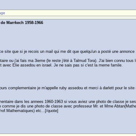
age
s de Marrkech 1958-1966
ce site que si je recois un mail qui me dit que quelqu'un a posté une annonce
e ou j'ai fais ma 3ieme (le reste j'été à Talmud Tora). J'ai bien connu tous 
t avec Elie assedou en israel. Je ne sais pas si c'est la meme famile.
 cours complementaire je m'appelle ruby assedou et merci à darlett pour le sit
entaire dans les annees 1960-1963 si vous aviez une photo de classe je serai
se comme je dis une photo de classe avec professeur Mr. et Mme Abtan(Mathem
Prof.Mathematiques) etc...[/quote]