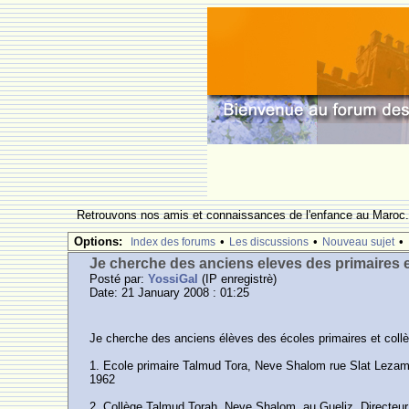
Retrouvons nos amis et connaissances de l'enfance au Maroc
Options:
•
•
•
Index des forums
Les discussions
Nouveau sujet
Je cherche des anciens eleves des primaires 
Posté par:
YossiGal
(IP enregistrè)
Date: 21 January 2008 : 01:25
Je cherche des anciens élèves des écoles primaires et coll
1. Ecole primaire Talmud Tora, Neve Shalom rue Slat Lezama
1962
2. Collège Talmud Torah, Neve Shalom, au Gueliz. Directeur