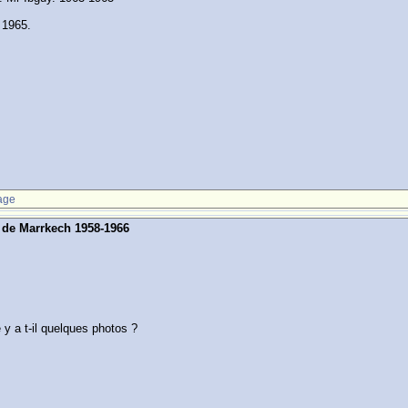
. 1965.
age
s de Marrkech 1958-1966
 y a t-il quelques photos ?