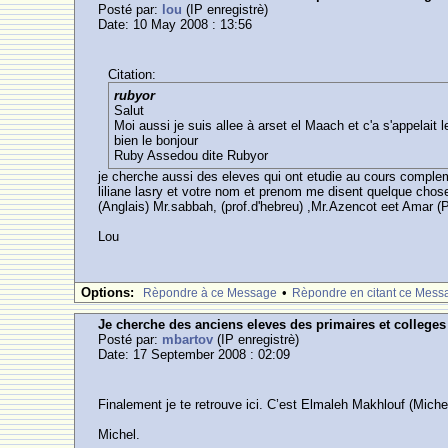
Posté par:
lou
(IP enregistrè)
Date: 10 May 2008 : 13:56
Citation:
rubyor
Salut
Moi aussi je suis allee à arset el Maach et c'a s'appelait
bien le bonjour
Ruby Assedou dite Rubyor
je cherche aussi des eleves qui ont etudie au cours complem
liliane lasry et votre nom et prenom me disent quelque cho
(Anglais) Mr.sabbah, (prof.d'hebreu) ,Mr.Azencot eet Amar (
Lou
Options:
•
Rèpondre à ce Message
Rèpondre en citant ce Mess
Je cherche des anciens eleves des primaires et college
Posté par:
mbartov
(IP enregistrè)
Date: 17 September 2008 : 02:09
Finalement je te retrouve ici. C’est Elmaleh Makhlouf (Mic
Michel.