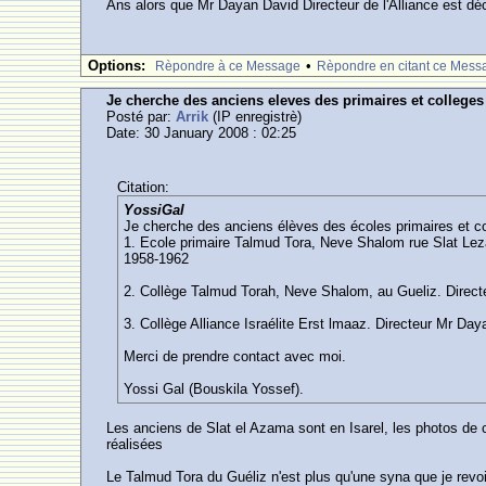
Ans alors que Mr Dayan David Directeur de l'Alliance est dé
Options:
•
Rèpondre à ce Message
Rèpondre en citant ce Mess
Je cherche des anciens eleves des primaires et college
Posté par:
Arrik
(IP enregistrè)
Date: 30 January 2008 : 02:25
Citation:
YossiGal
Je cherche des anciens élèves des écoles primaires et c
1. Ecole primaire Talmud Tora, Neve Shalom rue Slat Leza
1958-1962
2. Collège Talmud Torah, Neve Shalom, au Gueliz. Direct
3. Collège Alliance Israélite Erst lmaaz. Directeur Mr Day
Merci de prendre contact avec moi.
Yossi Gal (Bouskila Yossef).
Les anciens de Slat el Azama sont en Isarel, les photos de 
réalisées
Le Talmud Tora du Guéliz n'est plus qu'une syna que je revo