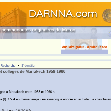
.
•
Rechercher
S'identifier
et colleges de Marrakech 1958-1966
èges a Marrakech entre 1958 et 1966 a:
 (!). C'est en même temps une synagogue encore en activité. Je cherche en p
: Mr Ibguy. 1963-1965