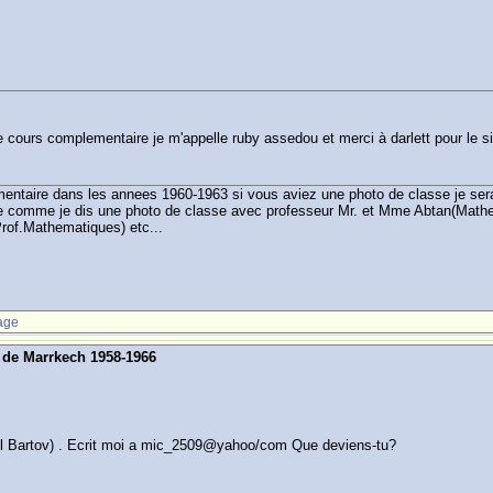
 le cours complementaire je m'appelle ruby assedou et merci à darlett pour le 
entaire dans les annees 1960-1963 si vous aviez une photo de classe je serai
se comme je dis une photo de classe avec professeur Mr. et Mme Abtan(Mathem
Prof.Mathematiques) etc...
age
s de Marrkech 1958-1966
hel Bartov) . Ecrit moi a mic_2509@yahoo/com Que deviens-tu?