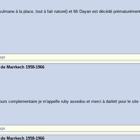
usulmane à la place, tout à fait naturel) et Mr Dayan est décédé prématurémen
age
s de Marrkech 1958-1966
 cours complementaire je m'appelle ruby assedou et merci à darlett pour le sit
age
s de Marrkech 1958-1966