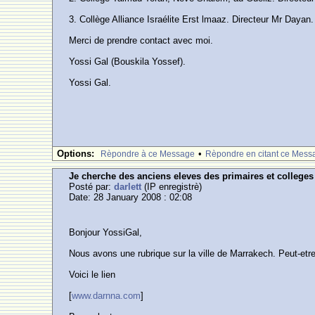
3. Collège Alliance Israélite Erst lmaaz. Directeur Mr Dayan
Merci de prendre contact avec moi.
Yossi Gal (Bouskila Yossef).
Yossi Gal.
Options:
•
Rèpondre à ce Message
Rèpondre en citant ce Mess
Je cherche des anciens eleves des primaires et college
Posté par:
darlett
(IP enregistrè)
Date: 28 January 2008 : 02:08
Bonjour YossiGal,
Nous avons une rubrique sur la ville de Marrakech. Peut-etre
Voici le lien
[
www.darnna.com
]