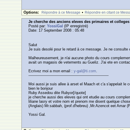
Options:
•
Rèpondre à ce Message
Rèpondre en citant ce Mess
Je cherche des anciens eleves des primaires et college
Posté par:
YossiGal
(IP enregistrè)
Date: 17 September 2008 : 05:48
Salut
Je suis desolé pour le retard à ce message. Je ne consulte 
Malheureusement, je n'ai aucune photo du cours complementair
avait un magasis de vetements au Gueliz. J'ai ete en contac
Ecrivez moi a mon email :
y-gal@ti.com
.
---------------------------------------------------------------------
Moi aussi je suis allee à arset el Maach et c'a s'appelait le
bien le bonjour
Ruby Assedou dite Rubyor[/quote]
je cherche aussi des eleves qui ont etudie au cours complem
liliane lasry et votre nom et prenom me disent quelque cho
(Anglais) Mr.sabbah, (prof.d'hebreu) ,Mr.Azencot eet Amar (
Yossi Gal.