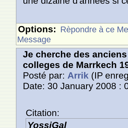
une dizaine d'années si ce
Options:
Rèpondre à ce M
Message
Je cherche des anciens 
colleges de Marrkech 1
Posté par:
Arrik
(IP enreg
Date: 30 January 2008 : 
Citation:
YossiGal