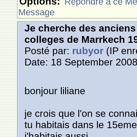
Options:
Rèpondre à ce M
Message
Je cherche des anciens 
colleges de Marrkech 1
Posté par:
rubyor
(IP enr
Date: 18 September 2008
bonjour liliane
je crois que l'on se connai
tu habitais dans le 15em
j'habitais aussi.