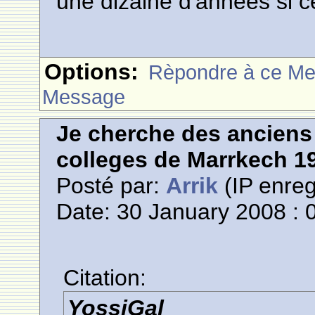
une dizaine d'années si ce
Options:
Rèpondre à ce M
Message
Je cherche des anciens 
colleges de Marrkech 1
Posté par:
Arrik
(IP enreg
Date: 30 January 2008 : 
Citation:
YossiGal