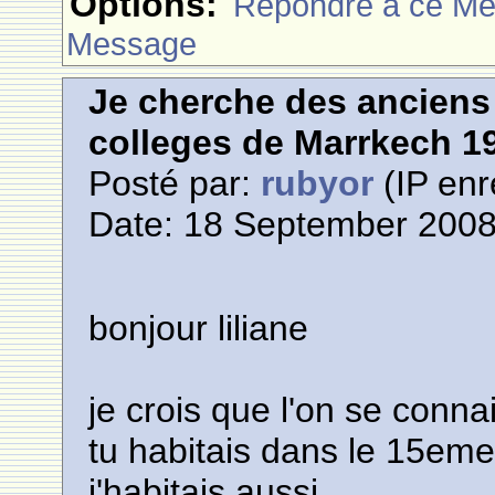
Options:
Rèpondre à ce M
Message
Je cherche des anciens 
colleges de Marrkech 1
Posté par:
rubyor
(IP enr
Date: 18 September 2008
bonjour liliane
je crois que l'on se connai
tu habitais dans le 15em
j'habitais aussi.