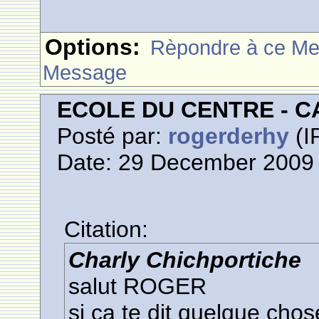
Options:
Rèpondre à ce M
Message
ECOLE DU CENTRE - 
Posté par:
rogerderhy
(I
Date: 29 December 2009 
Citation:
Charly Chichportiche
salut ROGER
si ça te dit quelque chos