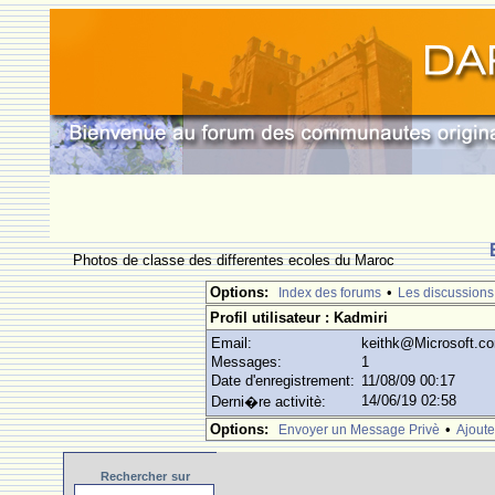
Photos de classe des differentes ecoles du Maroc
Options:
•
Index des forums
Les discussions
Profil utilisateur : Kadmiri
Email:
keithk@Microsoft.c
Messages:
1
Date d'enregistrement:
11/08/09 00:17
14/06/19 02:58
Derni�re activitè:
Options:
•
Envoyer un Message Privè
Ajoute
Rechercher
sur