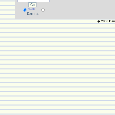
Web
Darnna
� 2008 Darnn