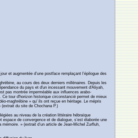
à jour et augmentée d’une postface remplaçant l’épilogue des
ghrébine, au cours des deux derniers millénaires. Depuis les
indépendance du pays et d'un incessant mouvement d'Aliyah,
e s'est pas montrée imperméable aux influences arabo-
n. Ce tour d'horizon historique circonstancié permet de mieux
udéo-maghrébine » qu' ils ont reçue en héritage. Le mépris
 (extrait du site de Chochana P.)
légiées au niveau de la création littéraire hébraïque
 cet espace de convergence et de dialogue, s’est élaborée une
 mémoire. » (extrait d’un article de Jean-Michel Zurfluh,