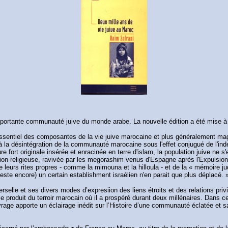
 importante communauté juive du monde arabe. La nouvelle édition a été mise 
'essentiel des composantes de la vie juive marocaine et plus généralement ma
'à la désintégration de la communauté marocaine sous l'effet conjugué de l'
ure fort originale insérée et enracinée en terre d'islam, la population juive n
ition religieuse, ravivée par les megorashim venus d'Espagne après l'Expulsio
e leurs rites propres - comme la mimouna et la hilloula - et de la « mémoire j
ste encore) un certain establishment israélien n'en parait que plus déplacé. »
selle et ses divers modes d’expresiion des liens étroits et des relations privi
 le produit du terroir marocain où il a prospéré durant deux millénaires. Dans
age apporte un éclairage inédit sur l’Histoire d’une communauté éclatée et sa