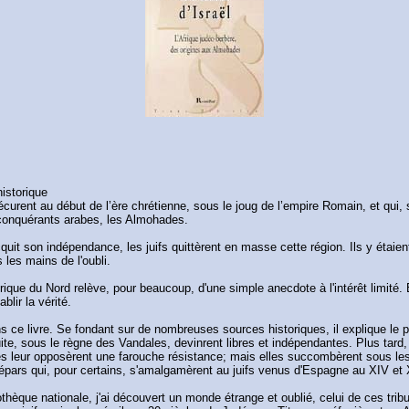
istorique
écurent au début de l’ère chrétienne, sous le joug de l’empire Romain, et qui,
 conquérants arabes, les Almohades.
it son indépendance, les juifs quittèrent en masse cette région. Ils y étaien
 les mains de l'oubli.
frique du Nord relève, pour beaucoup, d'une simple anecdote à l'intérêt limité.
lir la vérité.
 ce livre. Se fondant sur de nombreuses sources historiques, il explique le 
uite, sous le règne des Vandales, devinrent libres et indépendantes. Plus tard,
es leur opposèrent une farouche résistance; mais elles succombèrent sous les
 épars qui, pour certains, s'amalgamèrent au juifs venus d'Espagne au XIV et XV
iothèque nationale, j'ai découvert un monde étrange et oublié, celui de ces tr