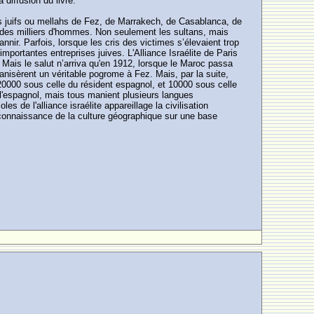
 diffusion du livre.
ers juifs ou mellahs de Fez, de Marrakech, de Casablanca, de
 à des milliers d'hommes. Non seulement les sultans, mais
annir. Parfois, lorsque les cris des victimes s’élevaient trop
portantes entreprises juives. L'Alliance Israélite de Paris
Mais le salut n’arriva qu'en 1912, lorsque le Maroc passa
ganisèrent un véritable pogrome à Fez. Mais, par la suite,
20000 sous celle du résident espagnol, et 10000 sous celle
 l'espagnol, mais tous manient plusieurs langues
s de l'alliance israélite appareillage la civilisation
reconnaissance de la culture géographique sur une base