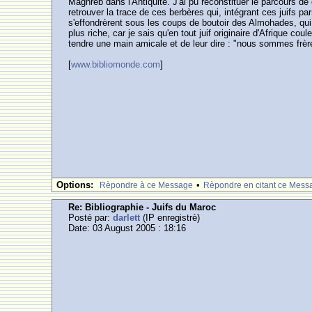
Maghreb dans l'Antiquité. J'ai pu reconstituer le parcours de
retrouver la trace de ces berbères qui, intégrant ces juifs p
s'effondrèrent sous les coups de boutoir des Almohades, qui n
plus riche, car je sais qu'en tout juif originaire d'Afrique c
tendre une main amicale et de leur dire : "nous sommes frère
[
www.bibliomonde.com
]
Options:
•
Rèpondre à ce Message
Rèpondre en citant ce Mess
Re: Bibliographie - Juifs du Maroc
Posté par:
darlett
(IP enregistrè)
Date: 03 August 2005 : 18:16