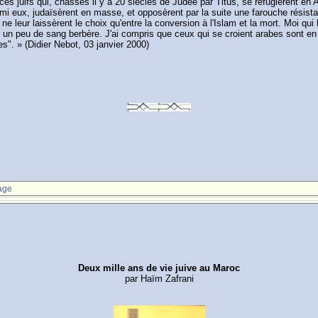
 ces juifs qui, chassés il y a 20 siècles de Judée par Titus, se réfugièrent en 
armi eux, judaïsèrent en masse, et opposèrent par la suite une farouche résist
e leur laissèrent le choix qu'entre la conversion à l'Islam et la mort. Moi qui
oule un peu de sang berbère. J'ai compris que ceux qui se croient arabes sont en 
s". » (Didier Nebot, 03 janvier 2000)
age
Deux mille ans de vie juive au Maroc
par Haïm Zafrani