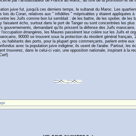
écerné par l’ambassadeur de France au Maroc, au titre de la promotion et de la
ation juive fut, jusqu'à ces derniers temps, le sultanat du Maroc. Les quarti
s lois du Coran, relatives aux " infidèles " méprisables y étaient appliquées
contre les Juifs comme bon lui semblait : de les battre, de les spolier, de les b
faisaient écho, surtout dans le port de Tanger ou sont concentrées les plus im
urs gouvernements, demandant qu’ils prissent la défense des Juifs marocains. 
 l'occupation étrangères, les Maures passèrent leur colère sur les Juifs et or
arocains, 90000 se trouvent sous la protection du résident général français, 
, ou habitants des ports, pour la plupart gros commerçants, parlent entre eux
ondus avec la population juive indigène; ils usent de l'arabe. Partout, les école
nt trouverez, dans le celui-ci vain, une opposition nationale, inspirant à la 
Cerf)
age