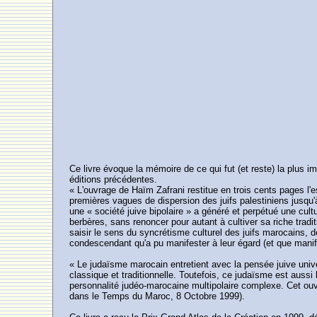
Ce livre évoque la mémoire de ce qui fut (et reste) la plus
éditions précédentes.
« L'ouvrage de Haïm Zafrani restitue en trois cents pages l
premières vagues de dispersion des juifs palestiniens jusqu
une « société juive bipolaire » a généré et perpétué une cult
berbères, sans renoncer pour autant à cultiver sa riche trad
saisir le sens du syncrétisme culturel des juifs marocains, d
condescendant qu'a pu manifester à leur égard (et que manife
« Le judaïsme marocain entretient avec la pensée juive univer
classique et traditionnelle. Toutefois, ce judaïsme est aussi
personnalité judéo-marocaine multipolaire complexe. Cet ouvr
dans le Temps du Maroc, 8 Octobre 1999).