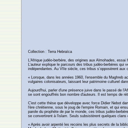
Collection : Terra Hebraïca
L'Afrique judéo-berbère, des origines aux Almohades, essai h
L’auteur explique le parcours des tribus judéo-berbères qui v
indépendantes. Au VIIe siècle, ces tribus s’opposèrent aux
« Lorsque, dans les années 1960, l'ensemble du Maghreb acqu
vulgaires colonisateurs, laissant leur patrimoine culturel dans
Aujourd'hui, parler d'une présence juive dans le passé de l'A
se sont engouffrés bon nombre d'auteurs. Il est temps de rétab
C'est cette thèse que développe avec force Didier Nebot dans
l'ère chrétienne, sous le joug de l'empire Romain, et qui ens
parole du prophète de par le monde, ces tribus judéo-berbèr
se convertirent à l'islam. Seuls subsistèrent quelques clans
« Après avoir arpenté les recoins les plus secrets de la bibl