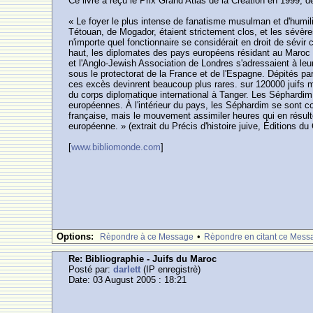
Ce livre a reçu le Prix Grand Atlas de la Création en 1999, d
« Le foyer le plus intense de fanatisme musulman et d'humili
Tétouan, de Mogador, étaient strictement clos, et les sévère
n'importe quel fonctionnaire se considérait en droit de sévir 
haut, les diplomates des pays européens résidant au Maroc y 
et l'Anglo-Jewish Association de Londres s'adressaient à le
sous le protectorat de la France et de l'Espagne. Dépités par
ces excès devinrent beaucoup plus rares. sur 120000 juifs m
du corps diplomatique international à Tanger. Les Séphardim
européennes. À l'intérieur du pays, les Séphardim se sont conf
française, mais le mouvement assimiler heures qui en résulte
européenne. » (extrait du Précis d'histoire juive, Éditions du 
[
www.bibliomonde.com
]
Options:
•
Rèpondre à ce Message
Rèpondre en citant ce Mess
Re: Bibliographie - Juifs du Maroc
Posté par:
darlett
(IP enregistrè)
Date: 03 August 2005 : 18:21