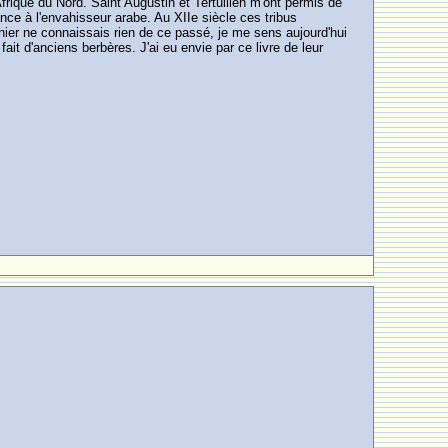
Afrique du Nord. Saint Augustin et Tertullien m'ont permis de
ance à l'envahisseur arabe. Au XIIe siècle ces tribus
 hier ne connaissais rien de ce passé, je me sens aujourd'hui
fait d'anciens berbères. J'ai eu envie par ce livre de leur