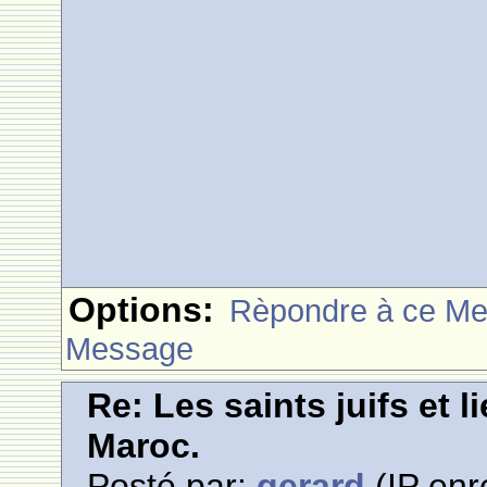
Options:
Rèpondre à ce M
Message
Re: Les saints juifs et l
Maroc.
Posté par:
gerard
(IP enr