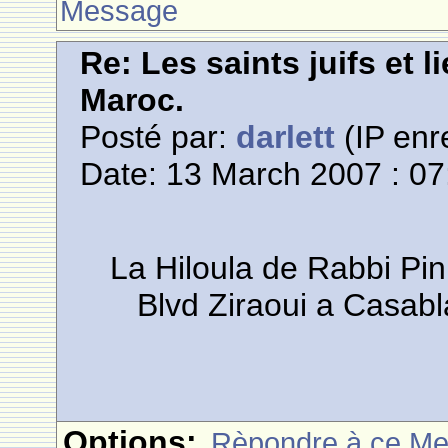
Message
Re: Les saints juifs et l
Maroc.
Posté par:
darlett
(IP enr
Date: 13 March 2007 : 07
La Hiloula de Rabbi P
Blvd Ziraoui a Casabl
Options:
Rèpondre à ce M