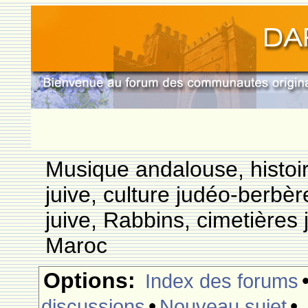
Musique andalouse, histoi
juive, culture judéo-berbèr
juive, Rabbins, cimetières 
Maroc
Options:
Index des forums
•
•
discussions
Nouveau sujet