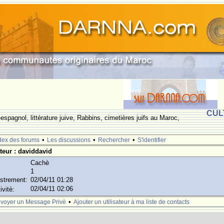
CUL
espagnol, littérature juive, Rabbins, cimetières juifs au Maroc,
•
•
•
dex des forums
Les discussions
Rechercher
S'identifier
ateur : daviddavid
Cachè
1
istrement:
02/04/11 01:28
02/04/11 02:06
ivitè:
•
voyer un Message Privè
Ajouter un utilisateur à ma liste de contacts