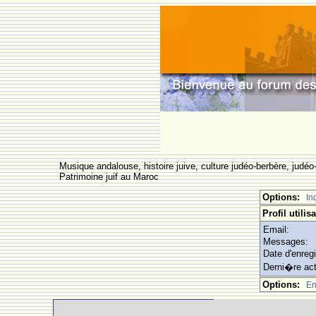
Musique andalouse, histoire juive, culture judéo-berbère, judéo-
Patrimoine juif au Maroc
Options:
In
Profil utilis
Email:
Messages:
Date d'enreg
Derni�re act
Options:
En