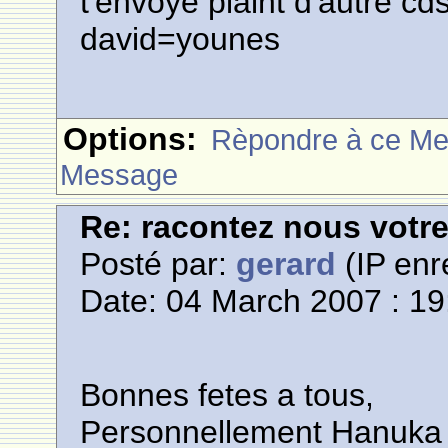
t'envoyé plaint d'autre cd
david=younes
Options:
Rèpondre à ce M
Message
Re: racontez nous votre
Posté par:
gerard
(IP enr
Date: 04 March 2007 : 19
Bonnes fetes a tous,
Personnellement Hanuka 