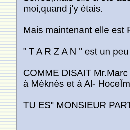
moi,quand j'y étais.
Mais maintenant elle est 
" T A R Z A N " est un peu
COMME DISAIT Mr.Marc BE
à Mèknès et à Al- HoceÏm
TU ES" MONSIEUR PARTO