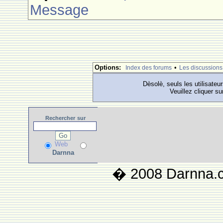
Message
Options:
•
Index des forums
Les discussions
Dèsolè, seuls les utilisateu
Veuillez cliquer su
Rechercher
sur
Web
Darnna
� 2008 Darnna.co