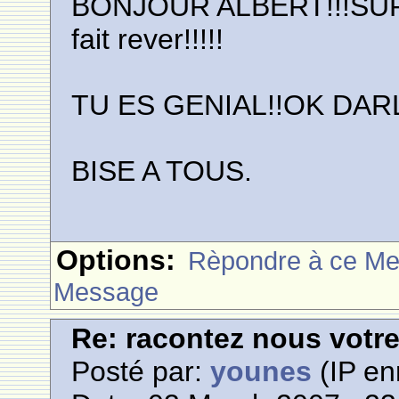
BONJOUR ALBERT!!!SUPER
fait rever!!!!!
TU ES GENIAL!!OK DAR
BISE A TOUS.
Options:
Rèpondre à ce M
Message
Re: racontez nous votre
Posté par:
younes
(IP en