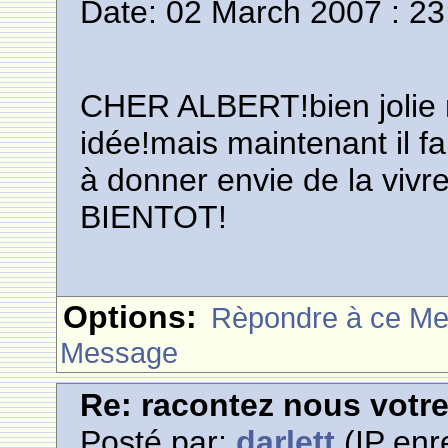
Date: 02 March 2007 : 23
CHER ALBERT!bien jolie 
idée!mais maintenant il fa
à donner envie de la vi
BIENTOT!
Options:
Rèpondre à ce M
Message
Re: racontez nous votre
Posté par:
darlett
(IP enr