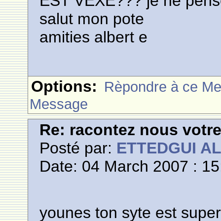
EST VEXE??? je ne pense p
salut mon pote
amities albert e
Options:
Rèpondre à ce M
Message
Re: racontez nous votre
Posté par:
ETTEDGUI A
Date: 04 March 2007 : 15
younes ton syte est superbe