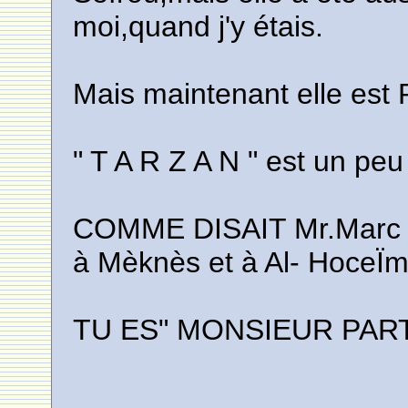
moi,quand j'y étais.
Mais maintenant elle est 
" T A R Z A N " est un peu
COMME DISAIT Mr.Marc BE
à Mèknès et à Al- HoceÏm
TU ES" MONSIEUR PARTO