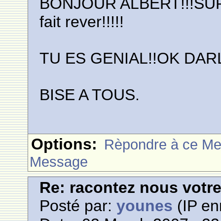
BONJOUR ALBERT!!!SUPER
fait rever!!!!!
TU ES GENIAL!!OK DAR
BISE A TOUS.
Options:
Rèpondre à ce M
Message
Re: racontez nous votre
Posté par:
younes
(IP en