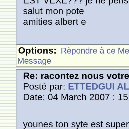
EST VEXE??? je ne pense p
salut mon pote
amities albert e
Options:
Rèpondre à ce M
Message
Re: racontez nous votre
Posté par:
ETTEDGUI A
Date: 04 March 2007 : 15
younes ton syte est superbe