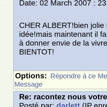
Date: 02 March 2007 : 23
CHER ALBERT!bien jolie 
idée!mais maintenant il fa
à donner envie de la vi
BIENTOT!
Options:
Rèpondre à ce M
Message
Re: racontez nous votre
Posté par:
darlett
(IP enr