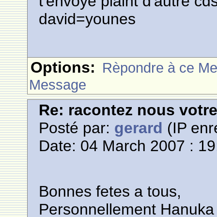
t'envoyé plaint d'autre cd
david=younes
Options:
Rèpondre à ce M
Message
Re: racontez nous votre
Posté par:
gerard
(IP enr
Date: 04 March 2007 : 19
Bonnes fetes a tous,
Personnellement Hanuka 