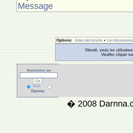
Message
Options:
•
Index des forums
Les discussions
Dèsolè, seuls les utilisateu
Veuillez cliquer su
Rechercher
sur
Web
Darnna
� 2008 Darnna.co