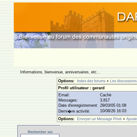
Informations, bienvenue, anniversaires, etc...
Options:
•
Index des forums
Les discussions
Profil utilisateur : gerard
Email:
Cachè
Messages:
3,817
Date d'enregistrement:
29/03/05 01:08
10/08/26 16:03
Derni�re activitè:
Options:
•
Envoyer un Message Privè
Ajoute
Rechercher
sur