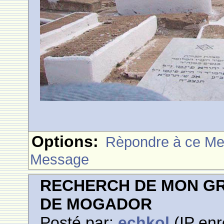
Options:
Rèpondre à ce M
Message
RECHERCH DE MON GR
DE MOGADOR
Posté par:
echkol
(IP enr