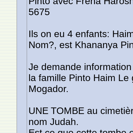
Pinto avec Fréha Harosh 
5675
Ils on eu 4 enfants: Hai
Nom?, est Khananya Pin
Je demande information 
la famille Pinto Haim L
Mogador.
UNE TOMBE au cimetière 
nom Judah.
Est ce que cette tombe 