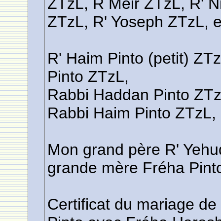
ZTzL, R Meir ZTzL, R' 
ZTzL, R' Yoseph ZTzL, e
R' Haim Pinto (petit) ZT
Pinto ZTzL,
Rabbi Haddan Pinto ZTz
Rabbi Haim Pinto ZTzL, 
Mon grand père R' Yehu
grande mère Fréha Pint
Certificat du mariage de