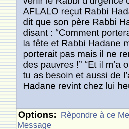
venir le Rabbi d’urgence
AFLALO reçut Rabbi Hada
dit que son père Rabbi Haï
disant : “Comment porter
la fête et Rabbi Hadane m
porterait pas mais il ne r
des pauvres !” “Et il m’a 
tu as besoin et aussi de l
Hadane revint chez lui h
Options:
Rèpondre à ce M
Message