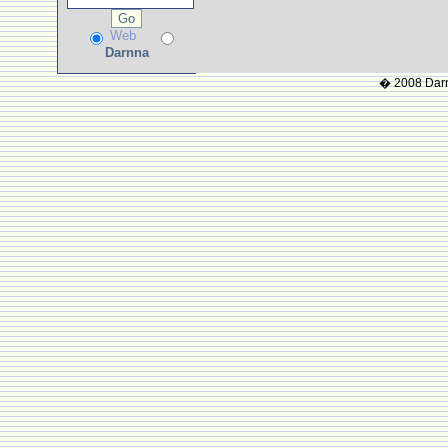
Web
Darnna
� 2008 Darnn