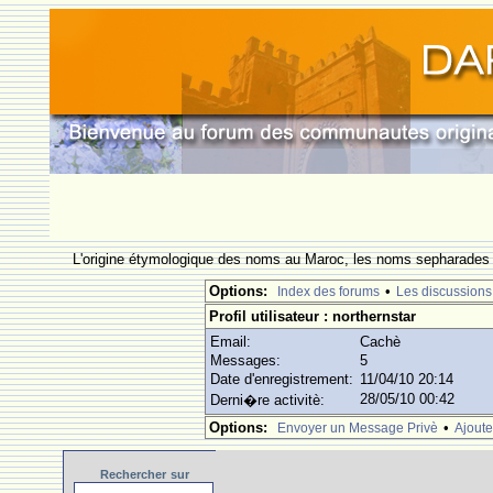
L'origine étymologique des noms au Maroc, les noms sepharades e
Options:
•
Index des forums
Les discussions
Profil utilisateur : northernstar
Email:
Cachè
Messages:
5
Date d'enregistrement:
11/04/10 20:14
28/05/10 00:42
Derni�re activitè:
Options:
•
Envoyer un Message Privè
Ajoute
Rechercher
sur