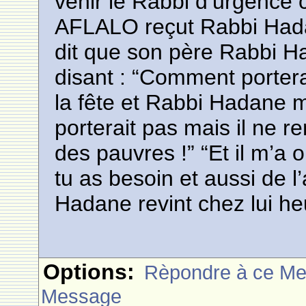
venir le Rabbi d’urgence
AFLALO reçut Rabbi Hada
dit que son père Rabbi Haï
disant : “Comment porter
la fête et Rabbi Hadane m
porterait pas mais il ne r
des pauvres !” “Et il m’a 
tu as besoin et aussi de l
Hadane revint chez lui h
Options:
Rèpondre à ce M
Message