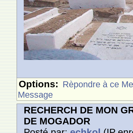
Options:
Rèpondre à ce M
Message
RECHERCH DE MON GR
DE MOGADOR
Posté par:
echkol
(IP enr