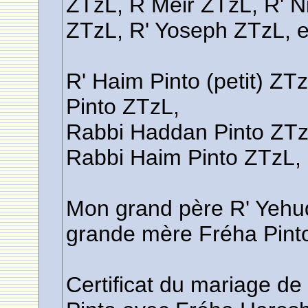
ZTzL, R Meir ZTzL, R' 
ZTzL, R' Yoseph ZTzL, e
R' Haim Pinto (petit) ZT
Pinto ZTzL,
Rabbi Haddan Pinto ZTz
Rabbi Haim Pinto ZTzL, 
Mon grand père R' Yehu
grande mère Fréha Pint
Certificat du mariage de