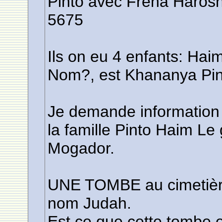
Pinto avec Fréha Harosh 
5675
Ils on eu 4 enfants: Hai
Nom?, est Khananya Pin
Je demande information 
la famille Pinto Haim L
Mogador.
UNE TOMBE au cimetière 
nom Judah.
Est ce que cette tombe 