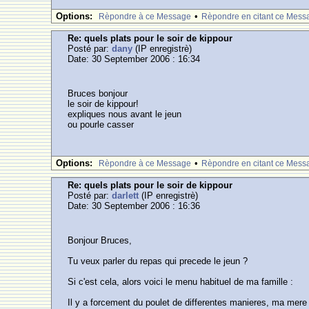
Options:
•
Rèpondre à ce Message
Rèpondre en citant ce Mess
Re: quels plats pour le soir de kippour
Posté par:
dany
(IP enregistrè)
Date: 30 September 2006 : 16:34
Bruces bonjour
le soir de kippour!
expliques nous avant le jeun
ou pourle casser
Options:
•
Rèpondre à ce Message
Rèpondre en citant ce Mess
Re: quels plats pour le soir de kippour
Posté par:
darlett
(IP enregistrè)
Date: 30 September 2006 : 16:36
Bonjour Bruces,
Tu veux parler du repas qui precede le jeun ?
Si c'est cela, alors voici le menu habituel de ma famille :
Il y a forcement du poulet de differentes manieres, ma mere p