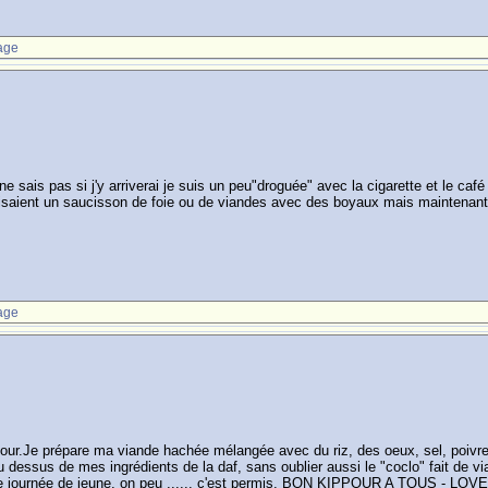
age
 sais pas si j'y arriverai je suis un peu"droguée" avec la cigarette et le café 
faisaient un saucisson de foie ou de viandes avec des boyaux mais maintena
age
pour.Je prépare ma viande hachée mélangée avec du riz, des oeux, sel, poivre
 dessus de mes ingrédients de la daf, sans oublier aussi le "coclo" fait de v
une journée de jeune, on peu ...... c'est permis. BON KIPPOUR A TOUS - LOV