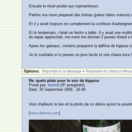
Ensuite le rituel poulet aux topinambours
Parfois ma mere preparait des lintrias (pates faites maison) 
Et il y avait toujours en complement la confiture d'aubergine
Et le lendemain, c'etait un festin a table. Il y avait une mu
du repas approchait, ma mere me donnait 2 jaunes d'oeuf a 
Apres les gateaux, certains preparent la daffina de kippour e
Je te souhaite si tu jeunes un jeun facile et une chana tova 
Options:
•
Rèpondre à ce Message
Rèpondre en citant ce Mess
Re: quels plats pour le soir de kippour
Posté par:
darlett
(IP enregistrè)
Date: 30 September 2006 : 16:40
Voici d'ailleurs le lien et la photo de ce delice qu'est le pou
[
www.darnna.com
]