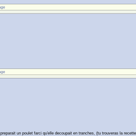
age
age
reparait un poulet farci qu'elle decoupait en tranches, (tu trouveras la recett