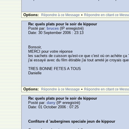
Options:
•
Rèpondre à ce Message
Rèpondre en citant ce Mess
Re: quels plats pour le soir de kippour
Posté par:
bruces
(IP enregistrè)
Date: 30 September 2006 : 23:13
Bonsoir,
MERCI pour votre réponse
les sachets de cuisson qu'est-ce que c'est où on achète ça 
j'ai essayé avec du film étirable j'ai tout arreté je croyais q
TRES BONNE FETES A TOUS
Danielle
Options:
•
Rèpondre à ce Message
Rèpondre en citant ce Mess
Re: quels plats pour le soir de kippour
Posté par:
dany
(IP enregistrè)
Date: 01 October 2006 : 07:25
Confiture d 'aubergines speciale jeun de kippour