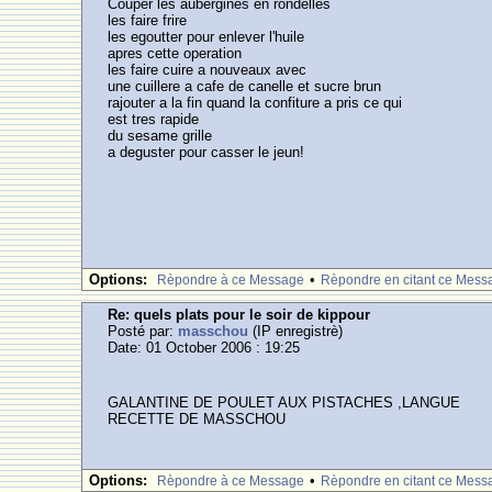
Couper les aubergines en rondelles
les faire frire
les egoutter pour enlever l'huile
apres cette operation
les faire cuire a nouveaux avec
une cuillere a cafe de canelle et sucre brun
rajouter a la fin quand la confiture a pris ce qui
est tres rapide
du sesame grille
a deguster pour casser le jeun!
Options:
•
Rèpondre à ce Message
Rèpondre en citant ce Mess
Re: quels plats pour le soir de kippour
Posté par:
masschou
(IP enregistrè)
Date: 01 October 2006 : 19:25
GALANTINE DE POULET AUX PISTACHES ,LANGUE
RECETTE DE MASSCHOU
Options:
•
Rèpondre à ce Message
Rèpondre en citant ce Mess