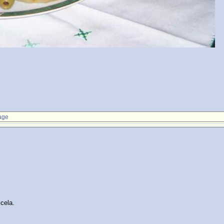
age
 cela.