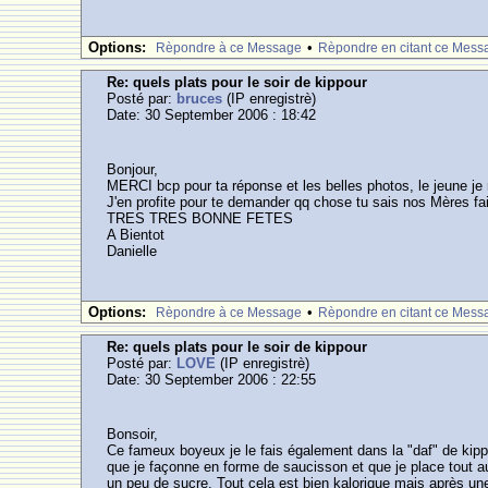
Options:
•
Rèpondre à ce Message
Rèpondre en citant ce Mess
Re: quels plats pour le soir de kippour
Posté par:
bruces
(IP enregistrè)
Date: 30 September 2006 : 18:42
Bonjour,
MERCI bcp pour ta réponse et les belles photos, le jeune je ne
J'en profite pour te demander qq chose tu sais nos Mères 
TRES TRES BONNE FETES
A Bientot
Danielle
Options:
•
Rèpondre à ce Message
Rèpondre en citant ce Mess
Re: quels plats pour le soir de kippour
Posté par:
LOVE
(IP enregistrè)
Date: 30 September 2006 : 22:55
Bonsoir,
Ce fameux boyeux je le fais également dans la "daf" de kip
que je façonne en forme de saucisson et que je place tout au
un peu de sucre. Tout cela est bien kalorique mais après 