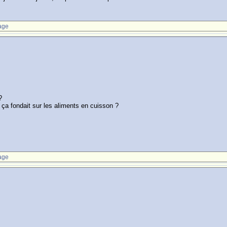
age
?
ue ça fondait sur les aliments en cuisson ?
age