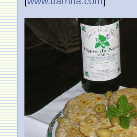
[
www.darnna.com
]