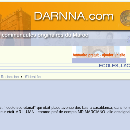
ECOLES, LY
•
Rechercher
S'identifier
 " ecole secretariat" qui etait place avenue des fars a casablanca; dans le
teur etait MR LUJAN , comme prof de compta MR MARCIANO. elle enseignait le jo