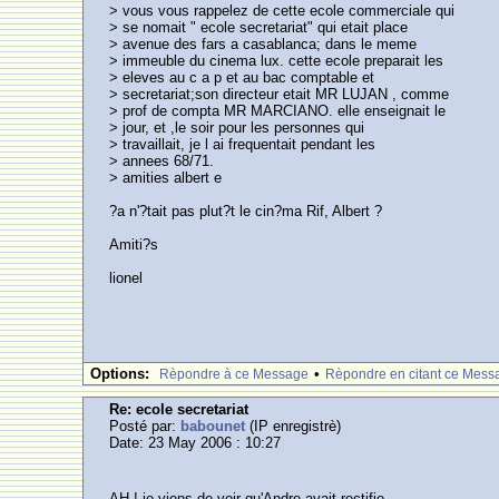
> vous vous rappelez de cette ecole commerciale qui
> se nomait " ecole secretariat" qui etait place
> avenue des fars a casablanca; dans le meme
> immeuble du cinema lux. cette ecole preparait les
> eleves au c a p et au bac comptable et
> secretariat;son directeur etait MR LUJAN , comme
> prof de compta MR MARCIANO. elle enseignait le
> jour, et ,le soir pour les personnes qui
> travaillait, je l ai frequentait pendant les
> annees 68/71.
> amities albert e
?a n'?tait pas plut?t le cin?ma Rif, Albert ?
Amiti?s
lionel
Options:
•
Rèpondre à ce Message
Rèpondre en citant ce Mess
Re: ecole secretariat
Posté par:
babounet
(IP enregistrè)
Date: 23 May 2006 : 10:27
AH ! je viens de voir qu'Andre avait rectifie.....