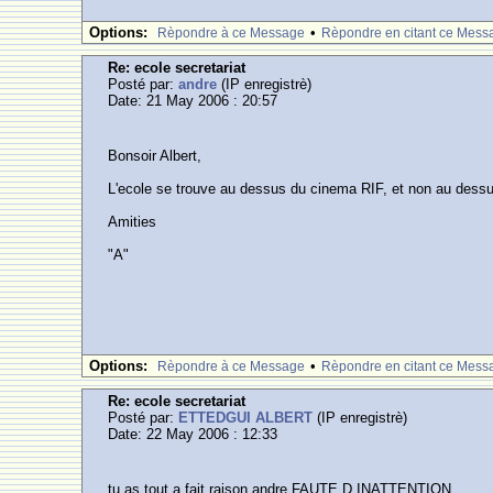
Options:
•
Rèpondre à ce Message
Rèpondre en citant ce Mess
Re: ecole secretariat
Posté par:
andre
(IP enregistrè)
Date: 21 May 2006 : 20:57
Bonsoir Albert,
L'ecole se trouve au dessus du cinema RIF, et non au dessus
Amities
"A"
Options:
•
Rèpondre à ce Message
Rèpondre en citant ce Mess
Re: ecole secretariat
Posté par:
ETTEDGUI ALBERT
(IP enregistrè)
Date: 22 May 2006 : 12:33
tu as tout a fait raison andre.FAUTE D INATTENTION.