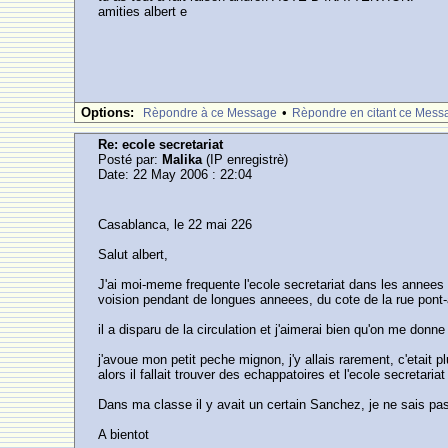
amities albert e
Options:
•
Rèpondre à ce Message
Rèpondre en citant ce Mess
Re: ecole secretariat
Posté par:
Malika
(IP enregistrè)
Date: 22 May 2006 : 22:04
Casablanca, le 22 mai 226
Salut albert,
J'ai moi-meme frequente l'ecole secretariat dans les annees 69
voision pendant de longues anneees, du cote de la rue pon
il a disparu de la circulation et j'aimerai bien qu'on me donn
j'avoue mon petit peche mignon, j'y allais rarement, c'etait 
alors il fallait trouver des echappatoires et l'ecole secretariat
Dans ma classe il y avait un certain Sanchez, je ne sais pas
A bientot