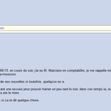
age
-73, en cours du soir, j'ai eu M. Marciano en comptabilite, je me rappelle tres
t-a-mousson.
e de ses nouvelles si toutefois, quelqu'un en a.
plutot une excuse pour pouvoir trainer un peu tard le soir, dans ces temps la,
 a ete le mien.
 si ca te dit quelque chose.