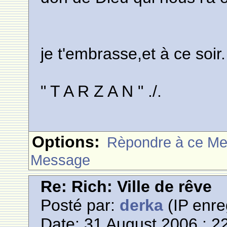
je t'embrasse,et à ce soir.
" T A R Z A N " ./.
Options:
Rèpondre à ce M
Message
Re: Rich: Ville de rêve
Posté par:
derka
(IP enre
Date: 31 August 2006 : 2