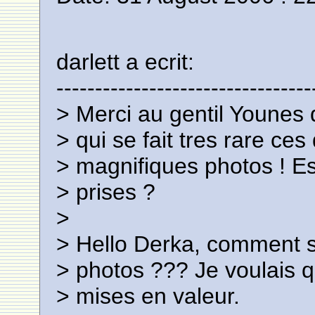
darlett a ecrit:
---------------------------------
> Merci au gentil Younes 
> qui se fait tres rare ce
> magnifiques photos ! Es
> prises ?
>
> Hello Derka, comment sa
> photos ??? Je voulais q
> mises en valeur.