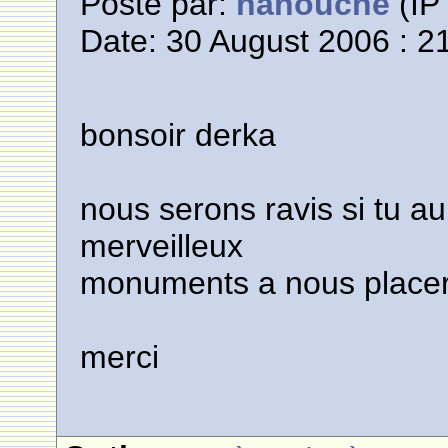
Posté par:
nanouche
(IP 
Date: 30 August 2006 : 2
bonsoir derka
nous serons ravis si tu a
merveilleux
monuments a nous place
merci