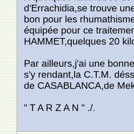
d'Errachidia,se trouve un
bon pour les rhumathismes
équipée pour ce traitemen
HAMMET,quelques 20 kilo
Par ailleurs,j'ai une bon
s'y rendant,la C.T.M. déss
de CASABLANCA,de Mekn
" T A R Z A N " ./.