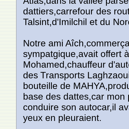
Atlas,dans la vallée pars
dattiers,carrefour des ro
Talsint,d'Imilchil et du N
Notre ami Aîch,commerçan
sympatgique,avait offert 
Mohamed,chauffeur d'aut
des Transports Laghzaou
bouteille de MAHYA,produit
base des dattes,car mon 
conduire son autocar,il a
yeux en pleuraient.