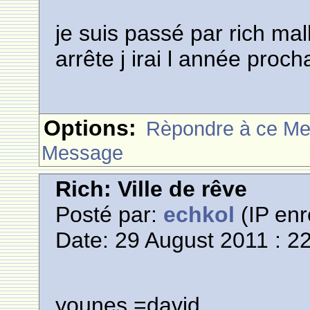
je suis passé par rich m
arrête j irai l année proc
Options:
Rèpondre à ce M
Message
Rich: Ville de rêve
Posté par:
echkol
(IP enr
Date: 29 August 2011 : 2
younes =david