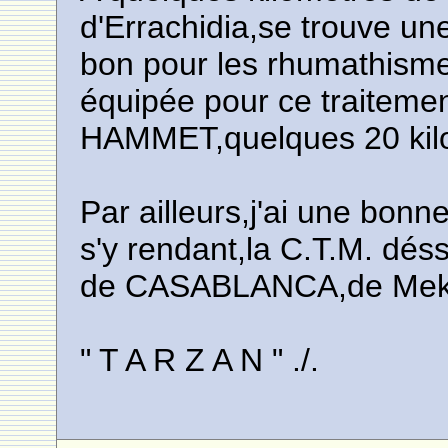
d'Errachidia,se trouve un
bon pour les rhumathismes
équipée pour ce traitemen
HAMMET,quelques 20 kilo
Par ailleurs,j'ai une bon
s'y rendant,la C.T.M. déss
de CASABLANCA,de Mekn
" T A R Z A N " ./.