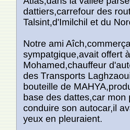
Atlas,dans la vallée pars
dattiers,carrefour des ro
Talsint,d'Imilchil et du N
Notre ami Aîch,commerçan
sympatgique,avait offert 
Mohamed,chauffeur d'aut
des Transports Laghzaou
bouteille de MAHYA,produit
base des dattes,car mon 
conduire son autocar,il a
yeux en pleuraient.