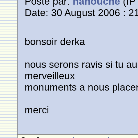
Posté par:
nanouche
(IP 
Date: 30 August 2006 : 2
bonsoir derka
nous serons ravis si tu a
merveilleux
monuments a nous place
merci