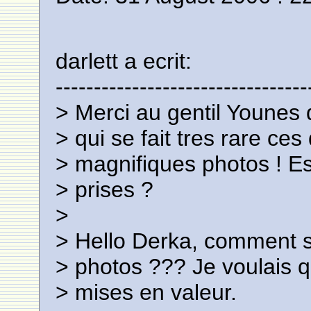
darlett a ecrit:
---------------------------------
> Merci au gentil Younes 
> qui se fait tres rare ce
> magnifiques photos ! Es
> prises ?
>
> Hello Derka, comment sa
> photos ??? Je voulais q
> mises en valeur.