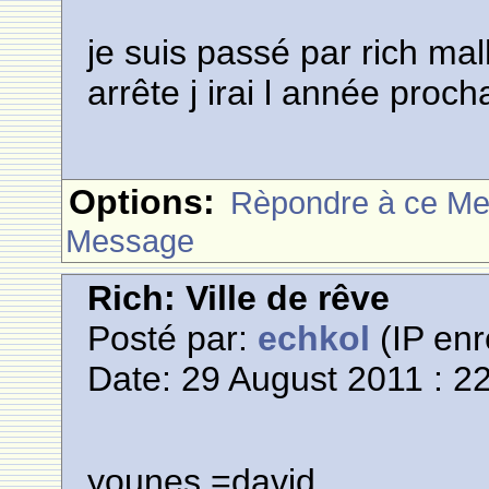
je suis passé par rich m
arrête j irai l année proc
Options:
Rèpondre à ce M
Message
Rich: Ville de rêve
Posté par:
echkol
(IP enr
Date: 29 August 2011 : 2
younes =david