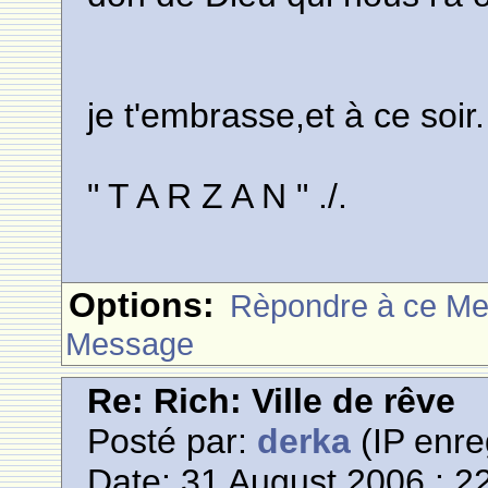
je t'embrasse,et à ce soir.
" T A R Z A N " ./.
Options:
Rèpondre à ce M
Message
Re: Rich: Ville de rêve
Posté par:
derka
(IP enre
Date: 31 August 2006 : 2