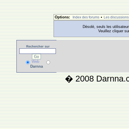
Options:
•
Index des forums
Les discussions
Dèsolè, seuls les utilisateu
Veuillez cliquer su
Rechercher
sur
Web
Darnna
� 2008 Darnna.co