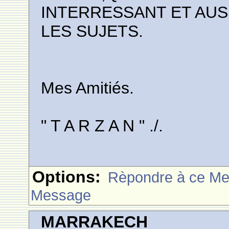
INTERRESSANT ET AUS
LES SUJETS.
Mes Amitiés.
" T A R Z A N " ./.
Options:
Rèpondre à ce M
Message
MARRAKECH