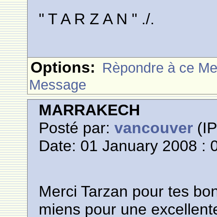
" T A R Z A N " ./.
Options:
Rèpondre à ce M
Message
MARRAKECH
Posté par:
vancouver
(IP
Date: 01 January 2008 : 
Merci Tarzan pour tes bon
miens pour une excellente