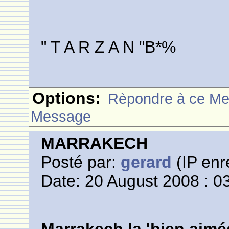
" T A R Z A N "B*%
Options:
Rèpondre à ce M
Message
MARRAKECH
Posté par:
gerard
(IP enr
Date: 20 August 2008 : 0