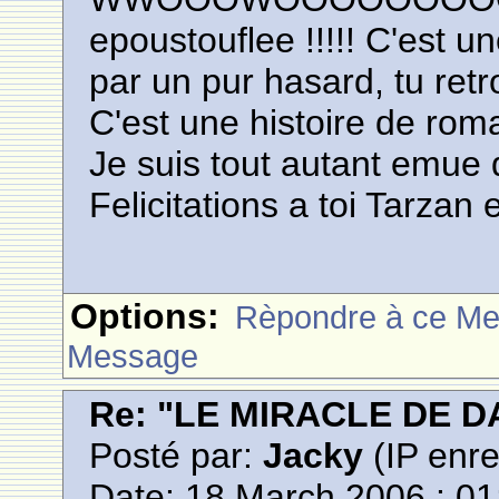
epoustouflee !!!!! C'est u
par un pur hasard, tu retrou
C'est une histoire de roma
Je suis tout autant emue q
Felicitations a toi Tarzan e
Options:
Rèpondre à ce M
Message
Re: "LE MIRACLE DE D
Posté par:
Jacky
(IP enre
Date: 18 March 2006 : 01