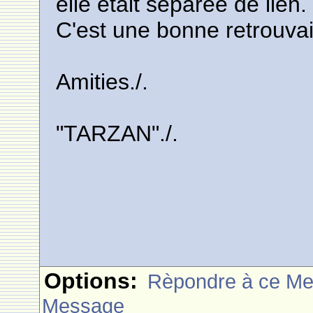
elle etait separee de lien.
C'est une bonne retrouva
Amities./.
"TARZAN"./.
Options:
Rèpondre à ce M
Message