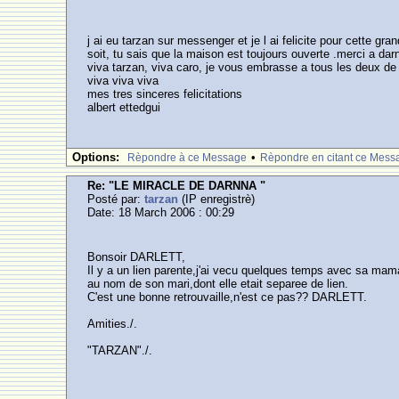
j ai eu tarzan sur messenger et je l ai felicite pour cette gr
soit, tu sais que la maison est toujours ouverte .merci a d
viva tarzan, viva caro, je vous embrasse a tous les deux de 
viva viva viva
mes tres sinceres felicitations
albert ettedgui
Options:
•
Rèpondre à ce Message
Rèpondre en citant ce Mess
Re: "LE MIRACLE DE DARNNA "
Posté par:
tarzan
(IP enregistrè)
Date: 18 March 2006 : 00:29
Bonsoir DARLETT,
Il y a un lien parente,j'ai vecu quelques temps avec sa maman,
au nom de son mari,dont elle etait separee de lien.
C'est une bonne retrouvaille,n'est ce pas?? DARLETT.
Amities./.
"TARZAN"./.