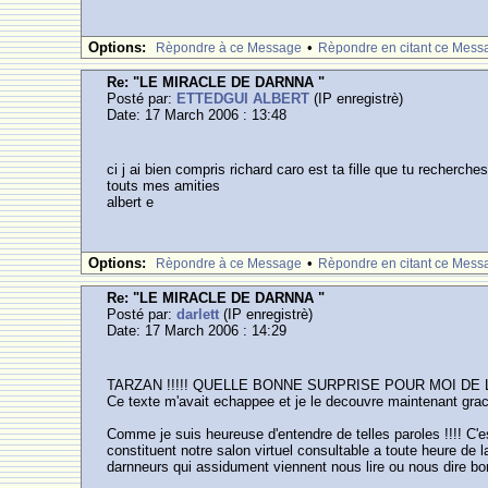
Options:
•
Rèpondre à ce Message
Rèpondre en citant ce Mess
Re: "LE MIRACLE DE DARNNA "
Posté par:
ETTEDGUI ALBERT
(IP enregistrè)
Date: 17 March 2006 : 13:48
ci j ai bien compris richard caro est ta fille que tu recherch
touts mes amities
albert e
Options:
•
Rèpondre à ce Message
Rèpondre en citant ce Mess
Re: "LE MIRACLE DE DARNNA "
Posté par:
darlett
(IP enregistrè)
Date: 17 March 2006 : 14:29
TARZAN !!!!! QUELLE BONNE SURPRISE POUR MOI DE L
Ce texte m'avait echappee et je le decouvre maintenant grace 
Comme je suis heureuse d'entendre de telles paroles !!!! C'e
constituent notre salon virtuel consultable a toute heure de 
darnneurs qui assidument viennent nous lire ou nous dire bo