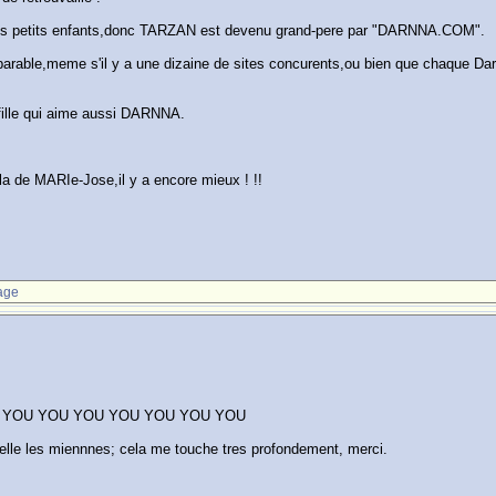
 petits enfants,donc TARZAN est devenu grand-pere par "DARNNA.COM".
able,meme s'il y a une dizaine de sites concurents,ou bien que chaque Darnneu
 fille qui aime aussi DARNNA.
la de MARIe-Jose,il y a encore mieux ! !!
age
 YOU YOU YOU YOU YOU YOU YOU
velle les miennnes; cela me touche tres profondement, merci.