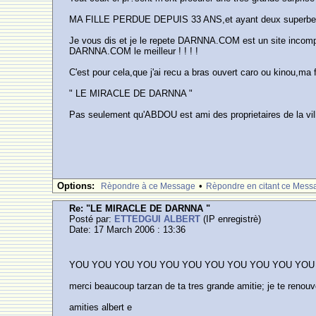
MA FILLE PERDUE DEPUIS 33 ANS,et ayant deux superbes
Je vous dis et je le repete DARNNA.COM est un site incompar
DARNNA.COM le meilleur ! ! ! !
C'est pour cela,que j'ai recu a bras ouvert caro ou kinou,ma
" LE MIRACLE DE DARNNA "
Pas seulement qu'ABDOU est ami des proprietaires de la vil
Options:
•
Rèpondre à ce Message
Rèpondre en citant ce Mess
Re: "LE MIRACLE DE DARNNA "
Posté par:
ETTEDGUI ALBERT
(IP enregistrè)
Date: 17 March 2006 : 13:36
YOU YOU YOU YOU YOU YOU YOU YOU YOU YOU YOU
merci beaucoup tarzan de ta tres grande amitie; je te renou
amities albert e