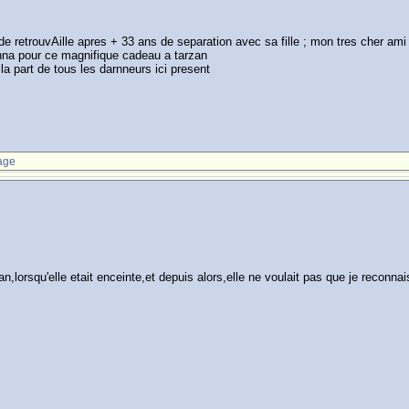
ande retrouvAille apres + 33 ans de separation avec sa fille ; mon tres cher ami
arnna pour ce magnifique cadeau a tarzan
la part de tous les darnneurs ici present
age
lorsqu'elle etait enceinte,et depuis alors,elle ne voulait pas que je reconnaise