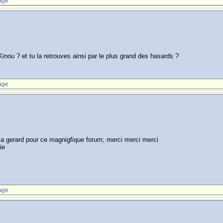
age
 Kinou ? et tu la retrouves ainsi par le plus grand des hasards ?
age
et a gerard pour ce magnigfique forum; merci merci merci
ie
age