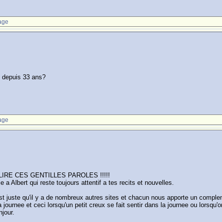
age
es depuis 33 ans?
age
IRE CES GENTILLES PAROLES !!!!!
a Albert qui reste toujours attentif a tes recits et nouvelles.
st juste qu'il y a de nombreux autres sites et chacun nous apporte un complem
la journee et ceci lorsqu'un petit creux se fait sentir dans la journee ou lorsq
njour.