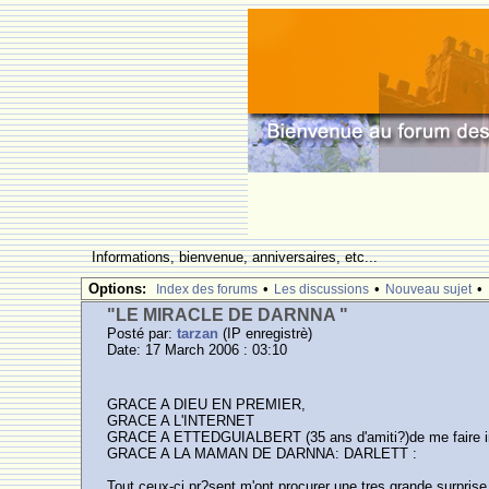
Informations, bienvenue, anniversaires, etc...
Options:
•
•
•
Index des forums
Les discussions
Nouveau sujet
"LE MIRACLE DE DARNNA "
Posté par:
tarzan
(IP enregistrè)
Date: 17 March 2006 : 03:10
GRACE A DIEU EN PREMIER,
GRACE A L'INTERNET
GRACE A ETTEDGUIALBERT (35 ans d'amiti?)de me faire
GRACE A LA MAMAN DE DARNNA: DARLETT :
Tout ceux-ci pr?sent m'ont procurer une tres grande surprise 