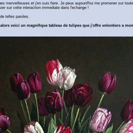
s merveilleuses et j'en suis fiere. Je peux aujourd'hui me promener sur toute
sier sur cette interaction immediate dans l'echange !
de telles paroles.
alors voici un magnifique tableau de tulipes que j'offre volontiers a mo