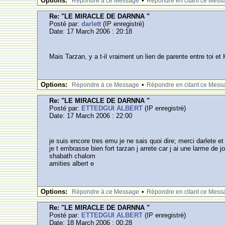
Options:
•
Rèpondre à ce Message
Rèpondre en citant ce Mess
Re: "LE MIRACLE DE DARNNA "
Posté par:
darlett
(IP enregistrè)
Date: 17 March 2006 : 20:18
Mais Tarzan, y a t-il vraiment un lien de parente entre toi et
Options:
•
Rèpondre à ce Message
Rèpondre en citant ce Mess
Re: "LE MIRACLE DE DARNNA "
Posté par:
ETTEDGUI ALBERT
(IP enregistrè)
Date: 17 March 2006 : 22:00
je suis encore tres emu je ne sais quoi dire; merci darlete 
je t embrasse bien fort tarzan j arrete car j ai une larme de jo
shabath chalom
amities albert e
Options:
•
Rèpondre à ce Message
Rèpondre en citant ce Mess
Re: "LE MIRACLE DE DARNNA "
Posté par:
ETTEDGUI ALBERT
(IP enregistrè)
Date: 18 March 2006 : 00:28