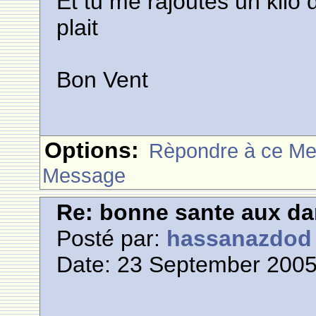
Et tu me rajoutes un kilo d
plait
Bon Vent
Options:
Rèpondre à ce M
Message
Re: bonne sante aux d
Posté par:
hassanazdod
Date: 23 September 2005