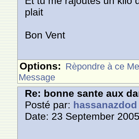
Et tu me rajoutes un kilo d
plait
Bon Vent
Options:
Rèpondre à ce M
Message
Re: bonne sante aux d
Posté par:
hassanazdod
Date: 23 September 2005