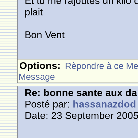
Et tu me rajoutes un kilo d
plait
Bon Vent
Options:
Rèpondre à ce M
Message
Re: bonne sante aux d
Posté par:
hassanazdod
Date: 23 September 2005