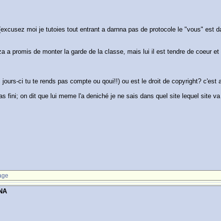
 (excusez moi je tutoies tout entrant a darnna pas de protocole le "vous" est d
za a promis de monter la garde de la classe, mais lui il est tendre de coeur et
 jours-ci tu te rends pas compte ou qoui!!) ou est le droit de copyright? c'est 
 pas fini; on dit que lui meme l'a deniché je ne sais dans quel site lequel site 
age
NA