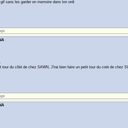
 gif sans les garder en memoire dans ton ordi
age
NA
5
tit tour du côté de chez SAWN, J'irai bien faire un petit tour du coté de chez
age
NA