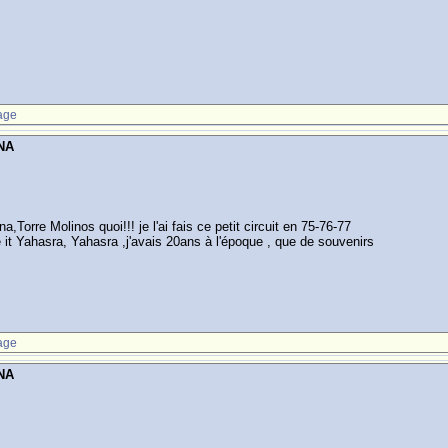
age
NA
Torre Molinos quoi!!! je l'ai fais ce petit circuit en 75-76-77
 it Yahasra, Yahasra ,j'avais 20ans à l'époque , que de souvenirs
age
NA