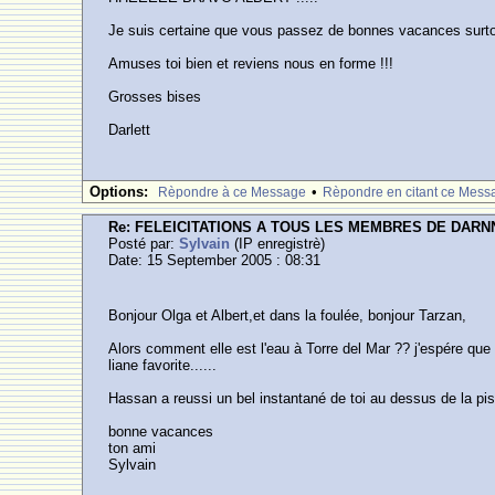
Je suis certaine que vous passez de bonnes vacances surt
Amuses toi bien et reviens nous en forme !!!
Grosses bises
Darlett
Options:
•
Rèpondre à ce Message
Rèpondre en citant ce Mess
Re: FELEICITATIONS A TOUS LES MEMBRES DE DARN
Posté par:
Sylvain
(IP enregistrè)
Date: 15 September 2005 : 08:31
Bonjour Olga et Albert,et dans la foulée, bonjour Tarzan,
Alors comment elle est l'eau à Torre del Mar ?? j'espére que
liane favorite......
Hassan a reussi un bel instantané de toi au dessus de la pis
bonne vacances
ton ami
Sylvain