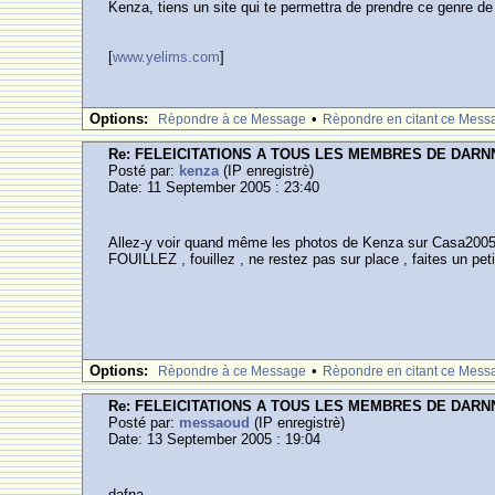
Kenza, tiens un site qui te permettra de prendre ce genre de
[
www.yelims.com
]
Options:
•
Rèpondre à ce Message
Rèpondre en citant ce Mess
Re: FELEICITATIONS A TOUS LES MEMBRES DE DARN
Posté par:
kenza
(IP enregistrè)
Date: 11 September 2005 : 23:40
Allez-y voir quand même les photos de Kenza sur Casa200
FOUILLEZ , fouillez , ne restez pas sur place , faites un pe
Options:
•
Rèpondre à ce Message
Rèpondre en citant ce Mess
Re: FELEICITATIONS A TOUS LES MEMBRES DE DARN
Posté par:
messaoud
(IP enregistrè)
Date: 13 September 2005 : 19:04
dafna