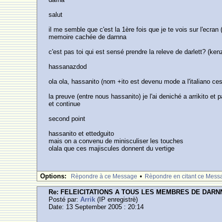
salut
il me semble que c'est la 1ère fois que je te vois sur l'ecran
memoire cachée de darnna
c'est pas toi qui est sensé prendre la releve de darlett? (ken
hassanazdod
ola ola, hassanito (nom +ito est devenu mode a l'italiano ces
la preuve (entre nous hassanito) je l'ai deniché a arrikito et
et continue
second point
hassanito et ettedguito
mais on a convenu de minisculiser les touches
olala que ces majiscules donnent du vertige
Options:
•
Rèpondre à ce Message
Rèpondre en citant ce Mess
Re: FELEICITATIONS A TOUS LES MEMBRES DE DARN
Posté par:
Arrik
(IP enregistrè)
Date: 13 September 2005 : 20:14