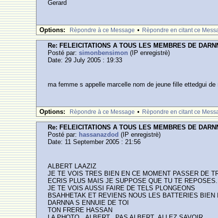
Gerard
Options:
•
Rèpondre à ce Message
Rèpondre en citant ce Mess
Re: FELEICITATIONS A TOUS LES MEMBRES DE DARN
Posté par:
simonbensimon
(IP enregistrè)
Date: 29 July 2005 : 19:33
ma femme s appelle marcelle nom de jeune fille ettedgui de ra
Options:
•
Rèpondre à ce Message
Rèpondre en citant ce Mess
Re: FELEICITATIONS A TOUS LES MEMBRES DE DARN
Posté par:
hassanazdod
(IP enregistrè)
Date: 11 September 2005 : 21:56
ALBERT LAAZIZ
JE TE VOIS TRES BIEN EN CE MOMENT PASSER DE T
ECRIS PLUS MAIS JE SUPPOSE QUE TU TE REPOSES.
JE TE VOIS AUSSI FAIRE DE TELS PLONGEONS
BSAHHETAK ET REVIENS NOUS LES BATTERIES BIE
DARNNA S ENNUIE DE TOI
TON FRERE HASSAN
LA PHOTO...ALBERT...PAS ALBERT..ALLEZ SAVOIR