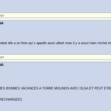
age
NA
bat elle a un frere qui s appelle aussi albert mais il y a aussi haim michel e
age
NA
RES BONNES VACANCES A TORRE MOLINOS AVEC OLGA ET PEUT ETRE
N RECHARGEES