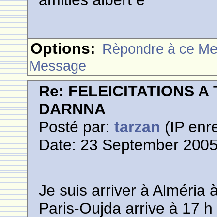
amities albert e
Options:
Rèpondre à ce M
Message
Re: FELEICITATIONS 
DARNNA
Posté par:
tarzan
(IP enre
Date: 23 September 2005
Je suis arriver à Alméria 
Paris-Oujda arrive à 17 h 