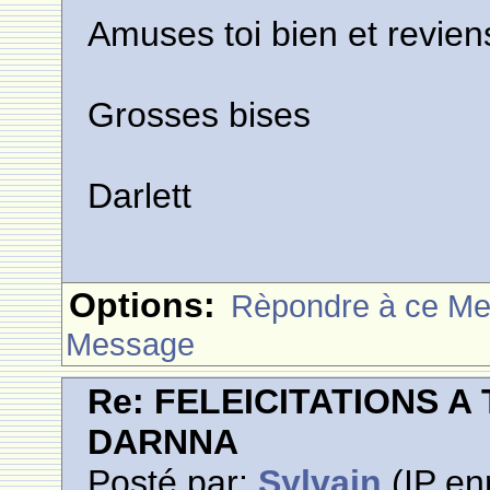
Amuses toi bien et revien
Grosses bises
Darlett
Options:
Rèpondre à ce M
Message
Re: FELEICITATIONS 
DARNNA
Posté par:
Sylvain
(IP en