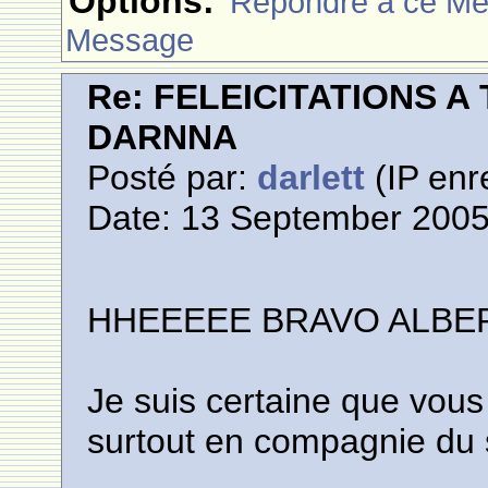
Options:
Rèpondre à ce M
Message
Re: FELEICITATIONS 
DARNNA
Posté par:
darlett
(IP enr
Date: 13 September 2005
HHEEEEE BRAVO ALBERT 
Je suis certaine que vou
surtout en compagnie du