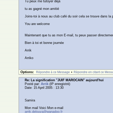
Tu peux me tutoyer déjà
tu as gagné mon amitié
Joins-toi à nous au club café du soir cela se trouve dans la
You are welcome
Maintenant que tu as mon E-mail, tu peux passer directemen
Bien à toi et bonne journée
Arrik
Arriko
Options:
•
Rèpondre à ce Message
Rèpondre en citant ce Mess
Re: La signification "JUIF MAROCAIN" aujourd'hui
Posté par:
Arrik
(IP enregistrè)
Date: 15 April 2005 : 13:30
Samira
Mon mail Voici Mon e-mail
arrik.delouya@wanadoo.fr