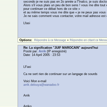
secondo je ne suis pas en 2o année a l"Inalco, je suis docto
Alors s'il vous plais un peu de bon sens ! vous me dite tout
pour continuer ce débat hors de ce site »
et au même temps vous me dite que « je ne peux pas vous con
Je ne sais comment vous contacter, votre mail adresse est 
Lfasi
Options:
•
Rèpondre à ce Message
Rèpondre en citant ce Mess
Re: La signification "JUIF MAROCAIN" aujourd'hui
Posté par:
Arrik
(IP enregistrè)
Date: 14 April 2005 : 23:53
LFasi
Ca ne sert rien de continuer sur un langage de sourds
Voici Mon e-mail
arrik.delouya@wanadoo.fr
Arrik
Arriko