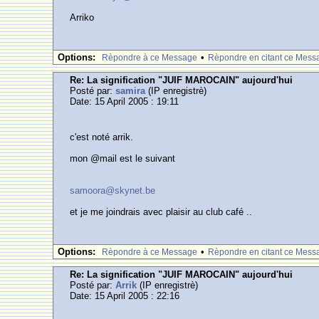
Arriko
Options:
•
Rèpondre à ce Message
Rèpondre en citant ce Mess
Re: La signification "JUIF MAROCAIN" aujourd'hui
Posté par:
samira
(IP enregistrè)
Date: 15 April 2005 : 19:11
c'est noté arrik.
mon @mail est le suivant
samoora@skynet.be
et je me joindrais avec plaisir au club café ..
Options:
•
Rèpondre à ce Message
Rèpondre en citant ce Mess
Re: La signification "JUIF MAROCAIN" aujourd'hui
Posté par:
Arrik
(IP enregistrè)
Date: 15 April 2005 : 22:16