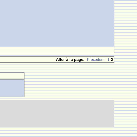
Aller à la page:
2
Prècèdent
1