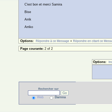
C'est bon et merci Samira
Bise
Arrik
Arriko
Options:
•
Rèpondre à ce Message
Rèpondre en citant ce Mess
Page courante:
2 of 2
Options:
In
Rechercher
sur
Web
Darnna