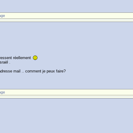
age
 ressent réellement
sraël .
dresse mail .. comment je peux faire?
age