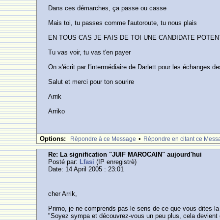
Dans ces démarches, ça passe ou casse
Mais toi, tu passes comme l'autoroute, tu nous plais
EN TOUS CAS JE FAIS DE TOI UNE CANDIDATE POTE
Tu vas voir, tu vas t'en payer
On s'écrit par l'intermédiaire de Darlett pour les échanges d
Salut et merci pour ton sourire
Arrik
Arriko
Options:
•
Rèpondre à ce Message
Rèpondre en citant ce Mess
Re: La signification "JUIF MAROCAIN" aujourd'hui
Posté par:
Lfasi
(IP enregistrè)
Date: 14 April 2005 : 23:01
cher Arrik,
Primo, je ne comprends pas le sens de ce que vous dites la
"Soyez sympa et découvrez-vous un peu plus, cela devient dif