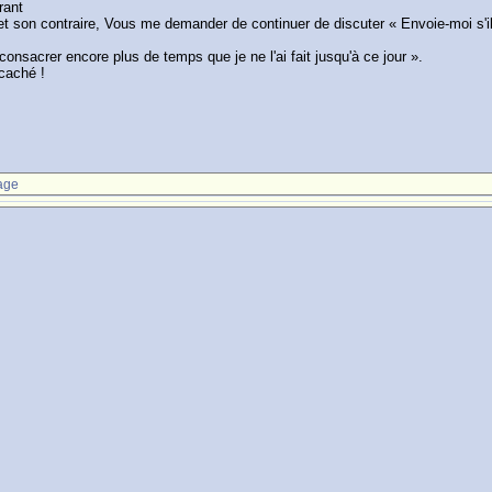
rant
 et son contraire, Vous me demander de continuer de discuter « Envoie-moi s'il
sacrer encore plus de temps que je ne l'ai fait jusqu'à ce jour ».
caché !
age