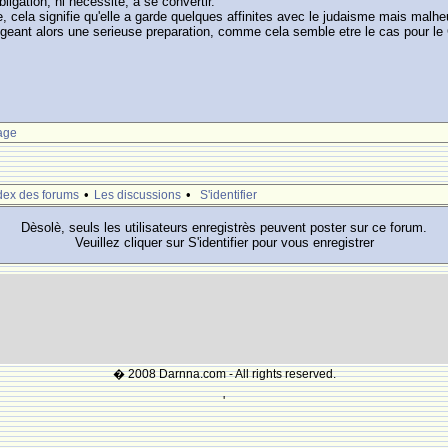
bligation, ni necessite, a se convertir.
, cela signifie qu'elle a garde quelques affinites avec le judaisme mais malheu
igeant alors une serieuse preparation, comme cela semble etre le cas pour le
age
•
•
dex des forums
Les discussions
S'identifier
Dèsolè, seuls les utilisateurs enregistrès peuvent poster sur ce forum.
Veuillez cliquer sur S'identifier pour vous enregistrer
� 2008 Darnna.com - All rights reserved.
'