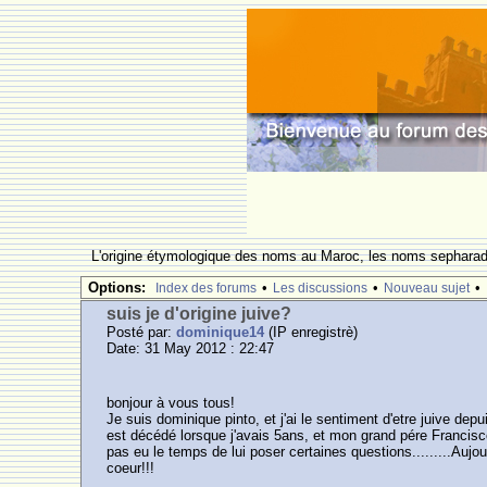
L'origine étymologique des noms au Maroc, les noms sepharade
Options:
•
•
•
Index des forums
Les discussions
Nouveau sujet
suis je d'origine juive?
Posté par:
dominique14
(IP enregistrè)
Date: 31 May 2012 : 22:47
bonjour à vous tous!
Je suis dominique pinto, et j'ai le sentiment d'etre juive de
est décédé lorsque j'avais 5ans, et mon grand pére Francis
pas eu le temps de lui poser certaines questions.........Aujo
coeur!!!