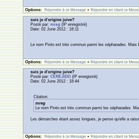
Options:
•
Rèpondre à ce Message
Rèpondre en citant ce Mess
suis je d'origine juive?
Posté par:
mreg
(IP enregistrè)
Date: 02 June 2012 : 18:11
Le nom Pinto est très commun parmi les sépharades. Mais bon
Options:
•
Rèpondre à ce Message
Rèpondre en citant ce Mess
suis je d'origine juive?
Posté par:
CEREJIDO
(IP enregistrè)
Date: 02 June 2012 : 18:44
Citation:
mreg
Le nom Pinto est très commun parmi les sépharades. Mais 
Les démarches étant assez longues, je pense qu'elle a rai
Options:
•
Rèpondre à ce Message
Rèpondre en citant ce Mess