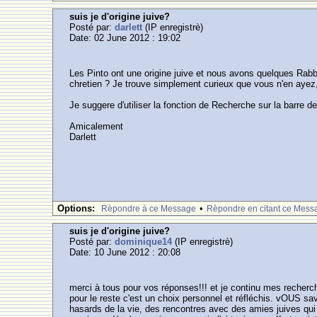
suis je d'origine juive?
Posté par:
darlett
(IP enregistrè)
Date: 02 June 2012 : 19:02
Les Pinto ont une origine juive et nous avons quelques Rabb
chretien ? Je trouve simplement curieux que vous n'en ayez, 
Je suggere d'utiliser la fonction de Recherche sur la barre de 
Amicalement
Darlett
Options:
•
Rèpondre à ce Message
Rèpondre en citant ce Mess
suis je d'origine juive?
Posté par:
dominique14
(IP enregistrè)
Date: 10 June 2012 : 20:08
merci à tous pour vos réponses!!! et je continu mes recherc
pour le reste c'est un choix personnel et réfléchis. vOUS sa
hasards de la vie, des rencontres avec des amies juives qui