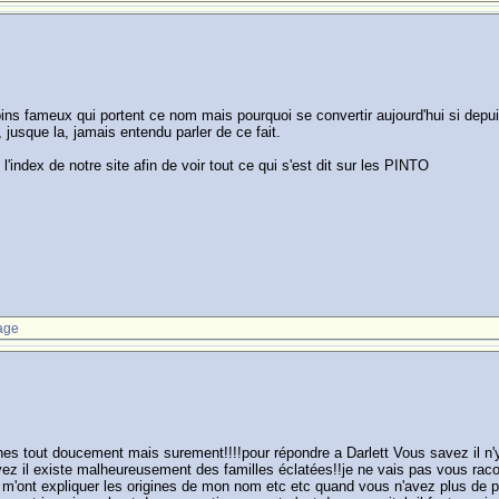
ins fameux qui portent ce nom mais pourquoi se convertir aujourd'hui si depui
jusque la, jamais entendu parler de ce fait.
l'index de notre site afin de voir tout ce qui s'est dit sur les PINTO
age
hes tout doucement mais surement!!!!pour répondre a Darlett Vous savez il n'
vez il existe malheureusement des familles éclatées!!je ne vais pas vous raco
 m'ont expliquer les origines de mon nom etc etc quand vous n'avez plus de pa