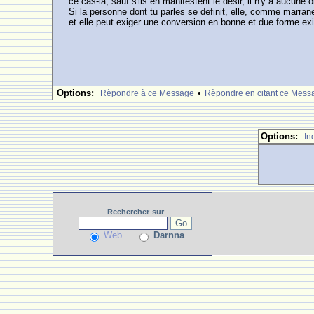
ce cas-la, sauf s'ils en manifestent le desir, il n'y a aucune o
Si la personne dont tu parles se definit, elle, comme marrane
et elle peut exiger une conversion en bonne et due forme ex
Options:
•
Rèpondre à ce Message
Rèpondre en citant ce Mess
Options:
In
Rechercher
sur
Web
Darnna