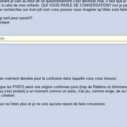
ntenant je vais au bout de se questionnement c'est devenue vital, il faut que 
t et à celui de mes enfants. QUI VOUS PARLE DE CONVERSATION? moi je parle
aux recherches sur mon joli nom vous pouvez vous imaginer qu"elles sont faites
op tard pour savoir!!!
inique
age
is vraiment desolee pour la confusion dans laquelle vous vous trouvez.
 que les PINTO aient une origine confirmee juive (trop de Rabbins et d'eminen
ui s'est produit) a un moment comme un autre, n'ait pu, comme exige, de se fa
n chretien.
us ne l'etes plus et je ne vois aucune raison de faire conversion.