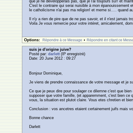
que je ne développerais pas, que je l'ai toujours su!! et mai
C'est le contraire qui serai nuisible à mon épanouissemen
le catholicisme n'ai pas ma religion! et meme si..... quand 
Il n'y a rien de pire que de ne pas savoir, et il n'est jamais tr
Voila Je vous remercie pour votre intéret, amicalement, dom
Options:
•
Rèpondre à ce Message
Rèpondre en citant ce Mess
suis je d'origine juive?
Posté par:
darlett
(IP enregistrè)
Date: 20 June 2012 : 09:27
Bonjour Dominique,
Je viens de prendre connaissance de votre message et je su
Ce que je peux dire pour soulager ce dilemne c'est que bien
supposer que votre famille, (et apparemment, c'est bien ce q
vous, la situation est plutot claire. Vous etes chretien et bie
Conclusion : vos ancetres etaient certainement juifs mais vo
Bonne chance
Darlett