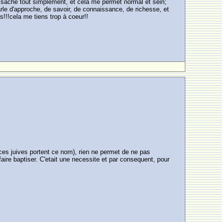
je sache tout simplement, et cela me permet normal et sein;
 d'approche, de savoir, de connaissance, de richesse, et
!!!cela me tiens trop à coeur!!
ces juives portent ce nom), rien ne permet de ne pas
ire baptiser. C'etait une necessite et par consequent, pour