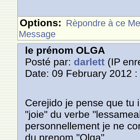
Options:
Rèpondre à ce M
Message
le prénom OLGA
Posté par:
darlett
(IP enr
Date: 09 February 2012 :
Cerejido je pense que tu 
"joie" du verbe "lessameah
personnellement je ne co
du prenom "Olga".