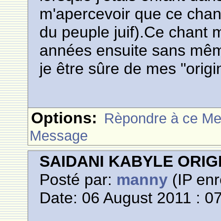
m'apercevoir que ce chant 
du peuple juif).Ce chant m
années ensuite sans même
je être sûre de mes "orig
Options:
Rèpondre à ce M
Message
SAIDANI KABYLE ORIG
Posté par:
manny
(IP enr
Date: 06 August 2011 : 0