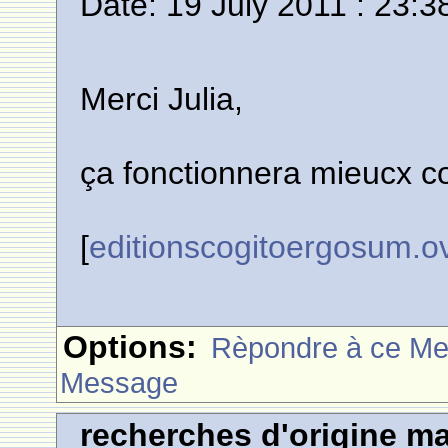
Date: 19 July 2011 : 23:3
Merci Julia,
ça fonctionnera mieucx 
[
editionscogitoergosum.o
Options:
Rèpondre à ce M
Message
recherches d'origine m