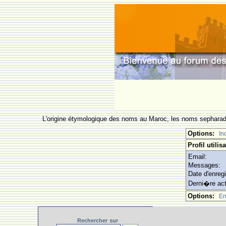
L'origine étymologique des noms au Maroc, les noms sepharade
Options:
In
Profil utilis
Email:
Messages:
Date d'enreg
Derni�re act
Options:
En
Rechercher
sur