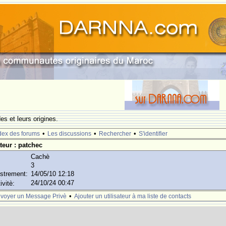
s et leurs origines.
•
•
•
dex des forums
Les discussions
Rechercher
S'identifier
ateur : patchec
Cachè
3
istrement:
14/05/10 12:18
24/10/24 00:47
ivitè:
•
voyer un Message Privè
Ajouter un utilisateur à ma liste de contacts