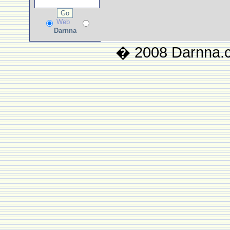
Web
Darnna
� 2008 Darnna.co