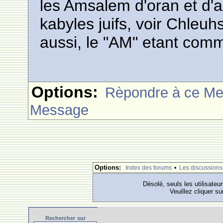
les Amsalem d'oran et d'a
kabyles juifs, voir Chleu
aussi, le "AM" etant com
Options:
Rèpondre à ce M
Message
Options:
•
Index des forums
Les discussions
Dèsolè, seuls les utilisateu
Veuillez cliquer su
Rechercher
sur