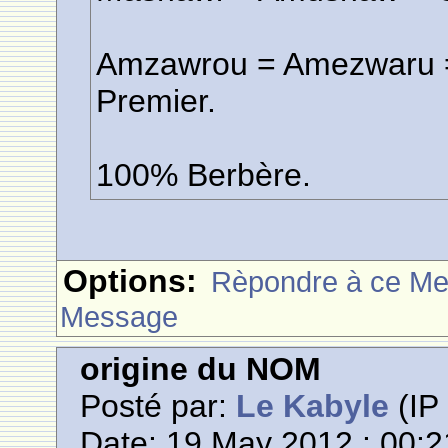
Amzawrou = Amezwaru = C
Premier.
100% Berbère.
Options:
Rèpondre à ce M
Message
origine du NOM
Posté par:
Le Kabyle
(IP 
Date: 19 May 2012 : 00:2