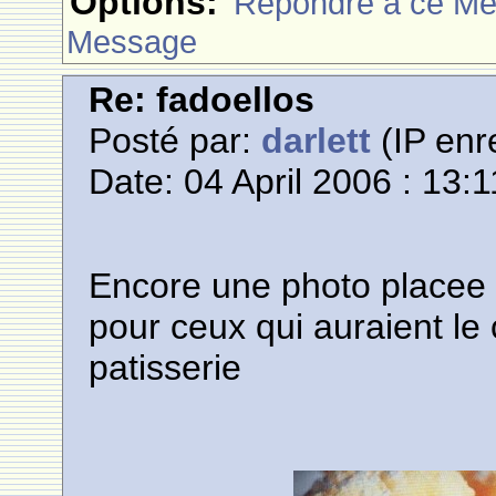
Options:
Rèpondre à ce M
Message
Re: fadoellos
Posté par:
darlett
(IP enr
Date: 04 April 2006 : 13:1
Encore une photo placee p
pour ceux qui auraient le
patisserie