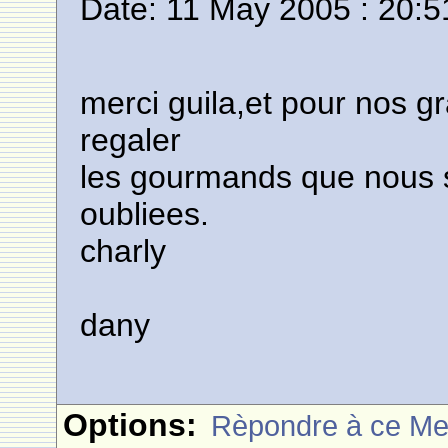
Date: 11 May 2005 : 20:5
merci guila,et pour nos g
regaler
les gourmands que nous 
oubliees.
charly
dany
Options:
Rèpondre à ce M