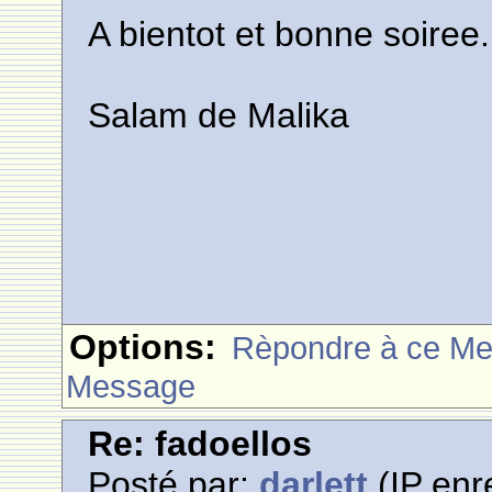
A bientot et bonne soiree.
Salam de Malika
Options:
Rèpondre à ce M
Message
Re: fadoellos
Posté par:
darlett
(IP enr