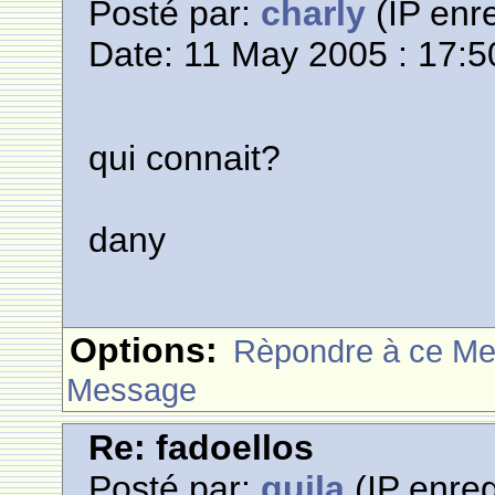
Posté par:
charly
(IP enre
Date: 11 May 2005 : 17:5
qui connait?
dany
Options:
Rèpondre à ce M
Message
Re: fadoellos
Posté par:
guila
(IP enreg