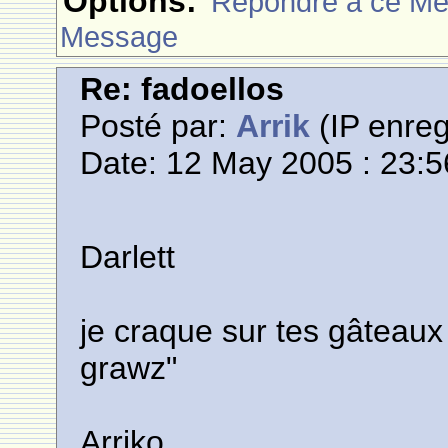
Options:
Rèpondre à ce M
Message
Re: fadoellos
Posté par:
Arrik
(IP enreg
Date: 12 May 2005 : 23:5
Darlett
je craque sur tes gâteaux
grawz"
Arriko