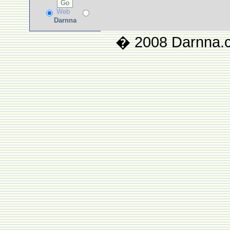
Web
Darnna
� 2008 Darnna.co