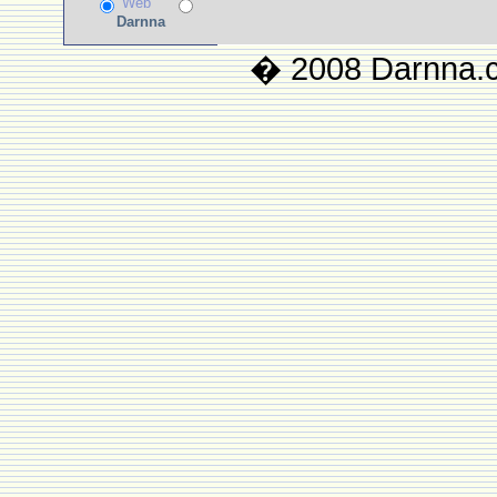
Web
Darnna
� 2008 Darnna.co