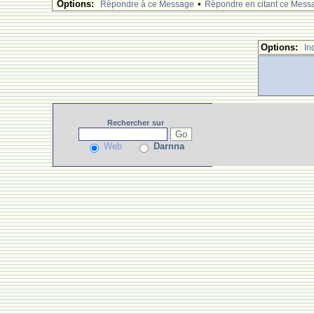
Options:
•
Rèpondre à ce Message
Rèpondre en citant ce Mess
Options:
In
Rechercher
sur
Web
Darnna