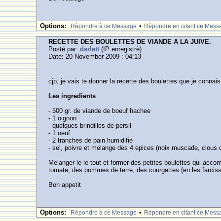
Options:
•
Rèpondre à ce Message
Rèpondre en citant ce Mess
RECETTE DES BOULETTES DE VIANDE A LA JUIVE.
Posté par:
darlett
(IP enregistrè)
Date: 20 November 2009 : 04:13
cjp, je vais te donner la recette des boulettes que je connais
Les ingredients
- 500 gr. de viande de boeuf hachee
- 1 oignon
- quelques brindilles de persil
- 1 oeuf
- 2 tranches de pain humidifie
- sel, poivre et melange des 4 epices (noix muscade, clous 
Melanger le le tout et former des petites boulettes qui acc
tomate, des pommes de terre, des courgettes (en les farcissan
Bon appetit
Options:
•
Rèpondre à ce Message
Rèpondre en citant ce Mess