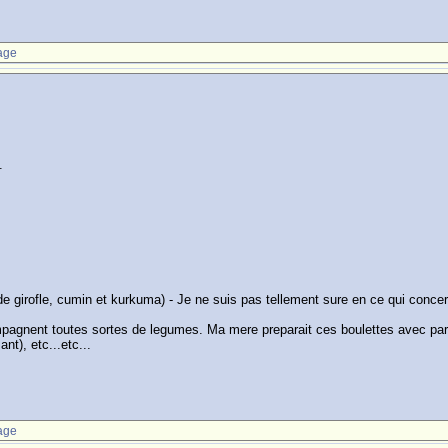
age
.
de girofle, cumin et kurkuma) - Je ne suis pas tellement sure en ce qui conce
ompagnent toutes sortes de legumes. Ma mere preparait ces boulettes avec par 
t), etc...etc...
age