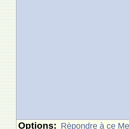
Options:
Rèpondre à ce M