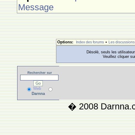
Message
Options:
•
Index des forums
Les discussions
Dèsolè, seuls les utilisateu
Veuillez cliquer su
Rechercher
sur
Web
Darnna
� 2008 Darnna.co