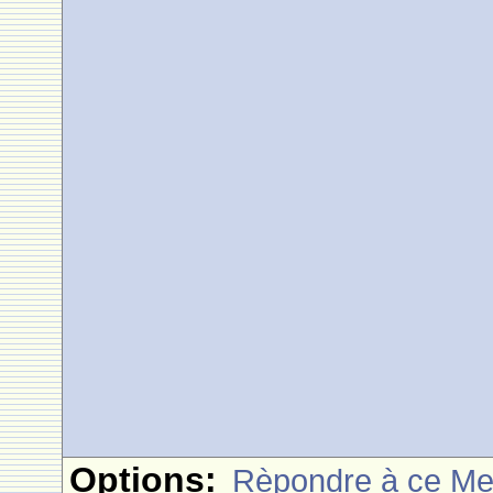
Options:
Rèpondre à ce M