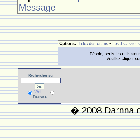
Message
Options:
•
Index des forums
Les discussions
Dèsolè, seuls les utilisateu
Veuillez cliquer su
Rechercher
sur
Web
Darnna
� 2008 Darnna.co